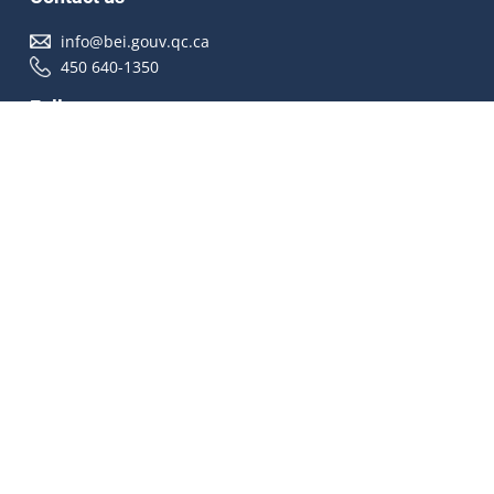
info@bei.gouv.qc.ca
450 640-1350
Follow us
Accessibilité
À propos
Droit d'auteur
Médias
Plan du site