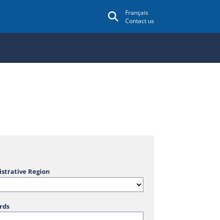
Français
Contact us
strative Region
rds