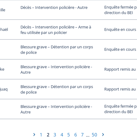
Enquête fermée pa
Décès – Intervention policière - Autre
lle
direction du BEI
Décès – Intervention policière – Arme à
phaël
Enquête en cours
feu utilisée par un policier
Blessure grave – Détention par un corps
Enquête en cours
de police
Blessure grave – Intervention policière -
ke
Rapport remis au
Autre
Blessure grave – Détention par un corps
juaq
Rapport remis au
de police
Enquête fermée pa
Blessure grave – Intervention policière -
direction du BEI
Autre
1
2
3
4
5
6
7
50
…