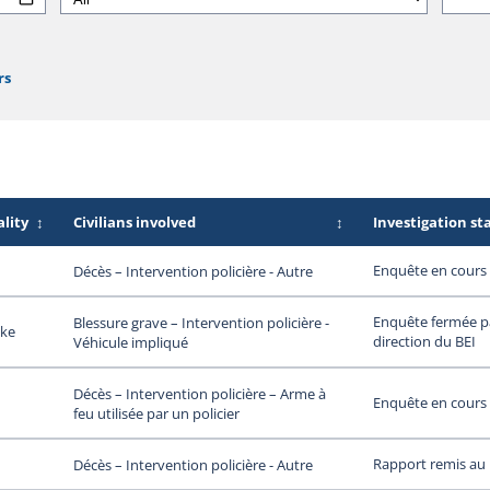
rs
lity
↕
Civilians involved
↕
Investigation st
Enquête en cours
Décès – Intervention policière - Autre
Enquête fermée pa
Blessure grave – Intervention policière -
ke
direction du BEI
Véhicule impliqué
Décès – Intervention policière – Arme à
Enquête en cours
feu utilisée par un policier
Rapport remis au
Décès – Intervention policière - Autre