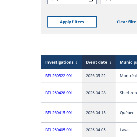
Apply filters
Clear filte
Investigations
↕
Event date
↓
Municipa
BEI-260522-001
2026-05-22
Montréal
BEI-260428-001
2026-04-28
Sherbroo
BEI-260415-001
2026-04-15
Québec
BEI-260405-001
2026-04-05
Laval