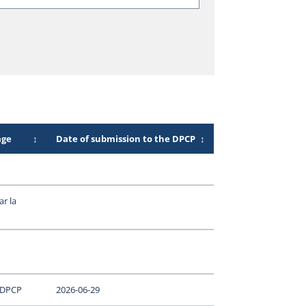
age
↕
Date of submission to the DPCP
↕
r la
 DPCP
2026-06-29