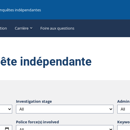
enquêtes indépendantes
ation
Carrière
Foire aux questions
uête indépendante
Investigation stage
Admini
Police force(s) involved
Keywo