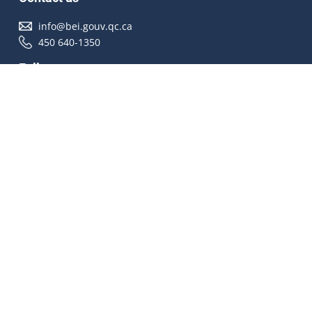
info@bei.gouv.qc.ca
450 640-1350
Follow us
Accessibilité
À propos
Droit d'auteur
Médias
Plan du site