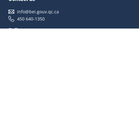
info@bei.gouv.qc.ca
450 640-1350
Follow us
Accessibilité
À propos
Droit d'auteur
Médias
Plan du site