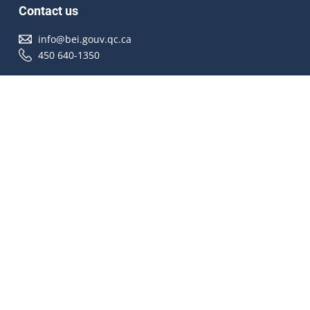
Contact us
info@bei.gouv.qc.ca
450 640-1350
Follow us
Accessibilité
À propos
Droit d'auteur
Médias
Plan du site