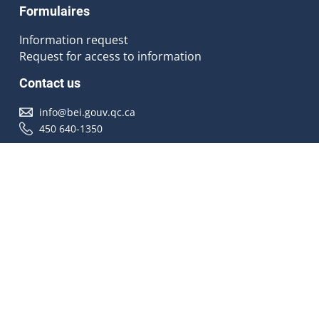
Formulaires
Information request
Request for access to information
Contact us
info@bei.gouv.qc.ca
450 640-1350
Follow us
Accessibilité
À propos
Droit d'auteur
Médias
Plan du site