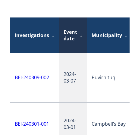
Event
Investigations
↕
↓
Municipality
↕
date
2024-
BEI-240309-002
Puvirnituq
03-07
2024-
BEI-240301-001
Campbell’s Bay
03-01