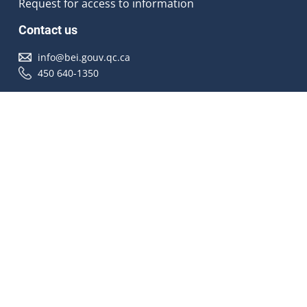
Request for access to information
Contact us
info@bei.gouv.qc.ca
450 640-1350
Follow us
Accessibilité
À propos
Droit d'auteur
Médias
Plan du site