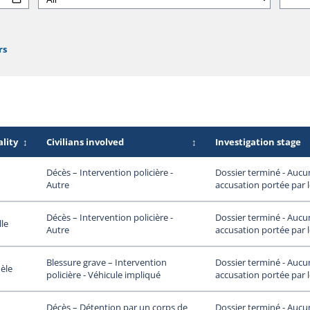
rs
lity
↕
Civilians involved
↕
Investigation stage
Dossier terminé - Aucu
Décès – Intervention policière -
accusation portée par 
Autre
Dossier terminé - Aucu
Décès – Intervention policière -
lle
accusation portée par 
Autre
Dossier terminé - Aucu
Blessure grave – Intervention
èle
accusation portée par 
policière - Véhicule impliqué
Dossier terminé - Aucu
Décès – Détention par un corps de