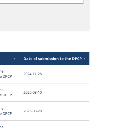
↕
Date of submission to the DPCP
↕
ne
2024-11-26
le DPCP
ne
2025-03-10
le DPCP
ne
2025-03-28
le DPCP
ne