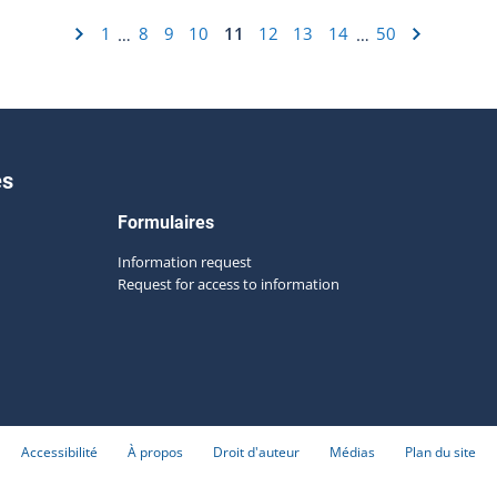
1
8
9
10
11
12
13
14
50
…
…
es
Formulaires
Information request
Request for access to information
Accessibilité
À propos
Droit d'auteur
Médias
Plan du site