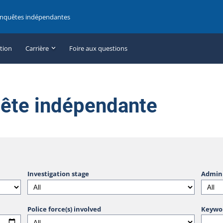
enquêtes indépendantes
ation
Carrière
Foire aux questions
uête indépendante
Investigation stage
Admini
Police force(s) involved
Keywo