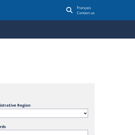
Français
Contact us
strative Region
rds