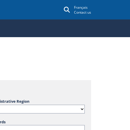
Français
Contact us
strative Region
rds