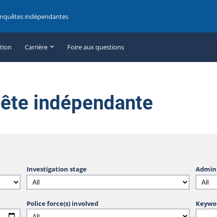
enquêtes indépendantes
ation
Carrière
Foire aux questions
uête indépendante
Investigation stage
Admini
Police force(s) involved
Keywo