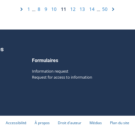
1
8
9
10
11
12
13
14
50
…
…
es
Formulaires
Information request
Request for access to information
Accessibilité
À propos
Droit d'auteur
Médias
Plan du site