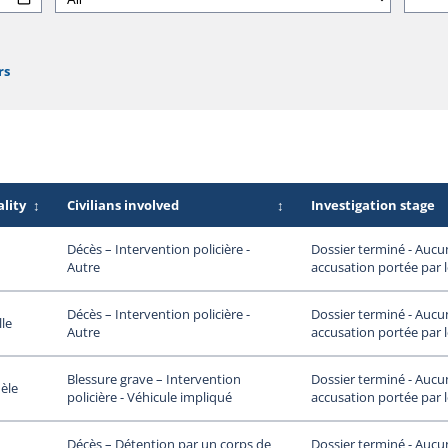
rs
lity
↕
Civilians involved
↕
Investigation stage
Dossier terminé - Aucu
Décès – Intervention policière -
accusation portée par 
Autre
Dossier terminé - Aucu
Décès – Intervention policière -
lle
accusation portée par 
Autre
Dossier terminé - Aucu
Blessure grave – Intervention
èle
accusation portée par 
policière - Véhicule impliqué
Dossier terminé - Aucu
Décès – Détention par un corps de