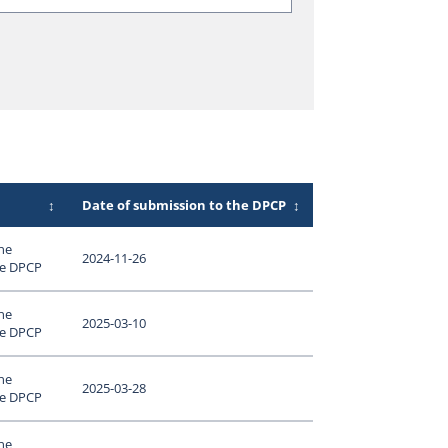
↕
Date of submission to the DPCP
↕
ne
2024-11-26
le DPCP
ne
2025-03-10
le DPCP
ne
2025-03-28
le DPCP
ne