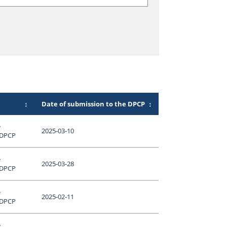
↕
Date of submission to the DPCP
↕
e
2025-03-10
 DPCP
e
2025-03-28
 DPCP
e
2025-02-11
 DPCP
e