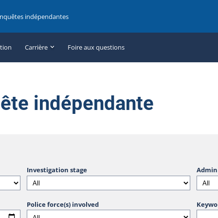
enquêtes indépendantes
ation
Carrière
Foire aux questions
uête indépendante
Investigation stage
Admini
Police force(s) involved
Keywo