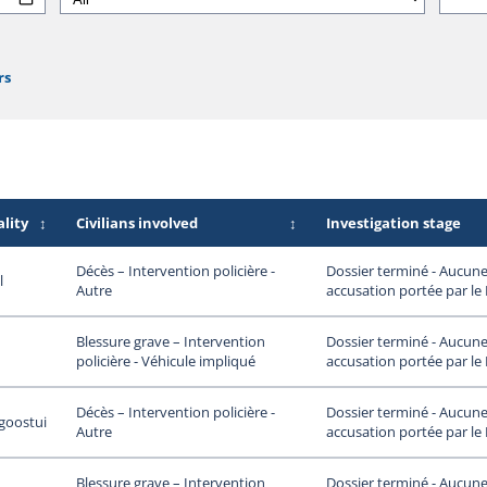
rs
lity
↕
Civilians involved
↕
Investigation stage
Dossier terminé - Aucun
Décès – Intervention policière -
l
accusation portée par le
Autre
Dossier terminé - Aucun
Blessure grave – Intervention
accusation portée par le
policière - Véhicule impliqué
Dossier terminé - Aucun
Décès – Intervention policière -
oostui
accusation portée par le
Autre
Dossier terminé - Aucun
Blessure grave – Intervention