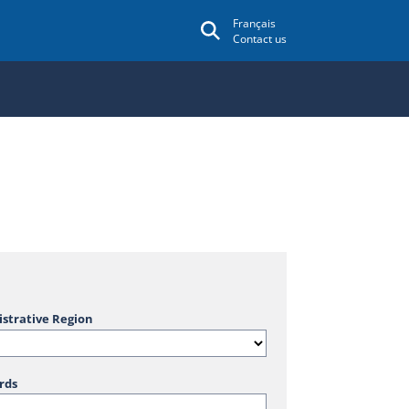
Français
Contact us
strative Region
rds