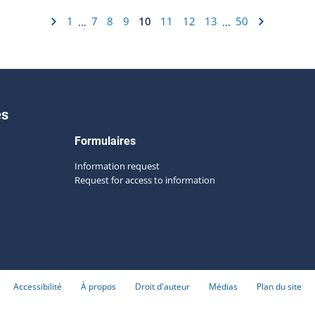
1
7
8
9
10
11
12
13
50
…
…
es
Formulaires
Information request
Request for access to information
Accessibilité
À propos
Droit d'auteur
Médias
Plan du site