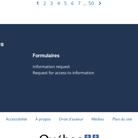
1
2
3
4
5
6
7
50
…
es
Formulaires
Information request
Request for access to information
Accessibilité
À propos
Droit d'auteur
Médias
Plan du site