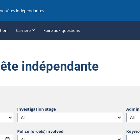
enquêtes indépendantes
ation
Carrière
Foire aux questions
uête indépendante
Investigation stage
Admini
Police force(s) involved
Keywo