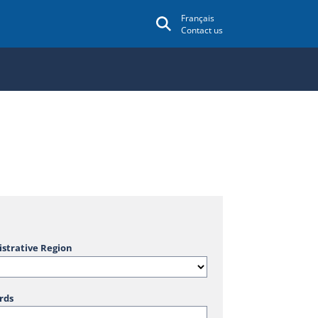
Français
Contact us
strative Region
rds