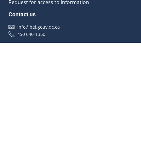
Request for access to information
Contact us
info@bei.gouv.qc.ca
450 640-1350
Follow us
Accessibilité
À propos
Droit d'auteur
Médias
Plan du site