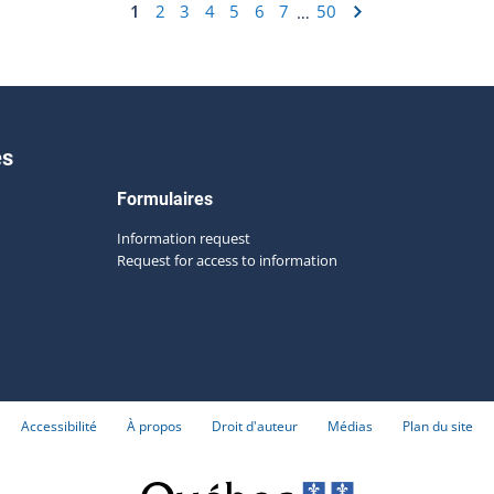
1
2
3
4
5
6
7
50
…
es
Formulaires
Information request
Request for access to information
Accessibilité
À propos
Droit d'auteur
Médias
Plan du site