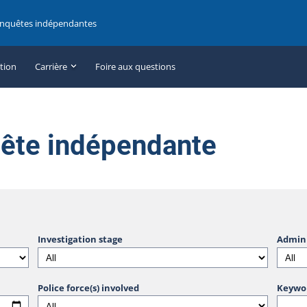
enquêtes indépendantes
ation
Carrière
Foire aux questions
uête indépendante
Investigation stage
Admini
Police force(s) involved
Keywo