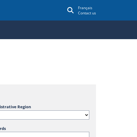
Français
Contact us
strative Region
rds