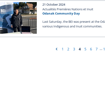
21 October 2024
Actualités Premières Nations et Inuit
Odanak Community Day
Last Saturday, the BEI was present at the Od
various Indigenous and Inuit communities.
‹
…
1
2
3
4
5
6
7