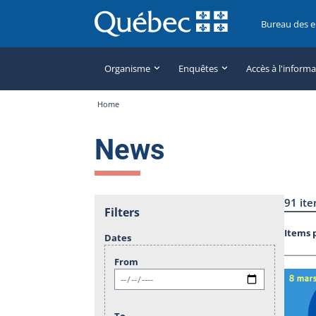
Bureau des 
Organisme
Enquêtes
Accès à l'inform
Home
News
91 it
Filters
Items 
Dates
From
To