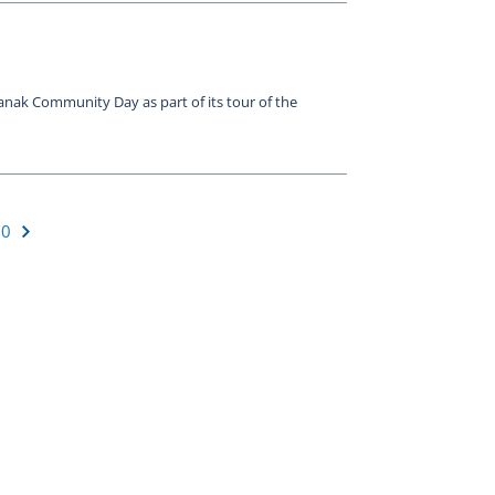
anak Community Day as part of its tour of the
›
10