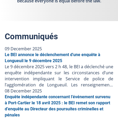
because everyone is equal before the law.
Communiqués
09 December 2025
Le BEI annonce le déclenchement d'une enquête à
Longueuil le 9 décembre 2025
Le 9 décembre 2025 vers 2 h 48, le BEI a déclenché une
enquête indépendante sur les circonstances d’une
intervention impliquant le Service de police de
l’agglomération de Longueuil. Les renseignements
préliminaires communiqués au BEI suggèrent ce qui
08 December 2025
suit : Le 9 décembre 2025 vers 0 h 29, les policiers
Enquête indépendante concernant l’événement survenu
auraient effectué la surveillance d’une personne dans
à Port-Cartier le 18 avril 2025 : le BEI remet son rapport
un centre hospitalier ;Vers 0 h 50, il y aurait eu une
d’enquête au Directeur des poursuites criminelles et
altercation physique entre les policiers et la personne
pénales