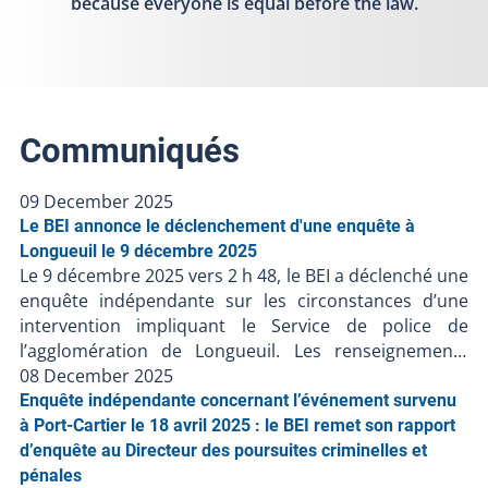
because everyone is equal before the law.
Communiqués
09 December 2025
Le BEI annonce le déclenchement d'une enquête à
Longueuil le 9 décembre 2025
Le 9 décembre 2025 vers 2 h 48, le BEI a déclenché une
enquête indépendante sur les circonstances d’une
intervention impliquant le Service de police de
l’agglomération de Longueuil. Les renseignements
préliminaires communiqués au BEI suggèrent ce qui
08 December 2025
suit : Le 9 décembre 2025 vers 0 h 29, les policiers
Enquête indépendante concernant l’événement survenu
auraient effectué la surveillance d’une personne dans
à Port-Cartier le 18 avril 2025 : le BEI remet son rapport
un centre hospitalier ;Vers 0 h 50, il y aurait eu une
d’enquête au Directeur des poursuites criminelles et
altercation physique entre les policiers et la personne
pénales