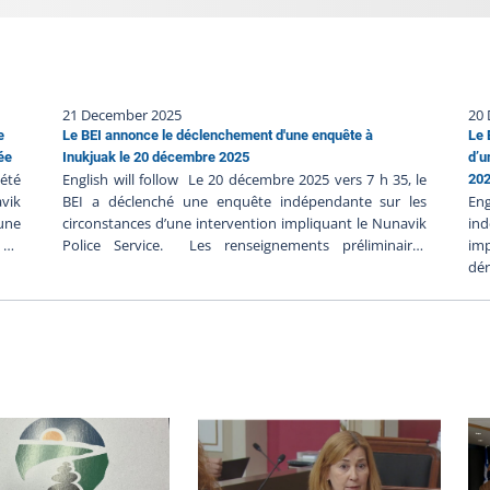
21 December 2025
20
e
Le BEI annonce le déclenchement d'une enquête à
Le 
ée
Inukjuak le 20 décembre 2025
d’u
été
English will follow Le 20 décembre 2025 vers 7 h 35, le
20
avik
BEI a déclenché une enquête indépendante sur les
En
cune
circonstances d’une intervention impliquant le Nunavik
ind
e du
Police Service. Les renseignements préliminaires
imp
tes
communiqués au BEI suggèrent ce qui suit : Le 20
dér
ère
décembre 2025 vers 3 h 30, un appel aurait été fait au
Le
ère.
911 pour une personne dans un domicile qui aurait
su
ne,
posé un danger pour les autres occupants ;Les policiers
gr
une
seraient arrivés sur les lieux vers 3 h 36 et ils seraient
d’
isée
entrés en contact avec une personne avec une arme à
l’i
e ou
feu à l’extérieure du domicile ;Il y aurait eu un échange
dan
ate
de coup de feu entre la personne et les policiers ;La
d’
 on
personne aurait été blessée lors de l’intervention et elle
té
d A
aurait été mise en état d’arrestation ;Une autre
en
vik
personne aurait été retrouvée gravement blessée à
lu