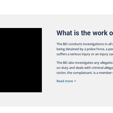
condition of the individual who was inside the residence
is critical. The mission of the Bureau des enquêtes
indépendantes is to fully shed light on the facts
surrounding a police intervention in which a person
dies, sustains a serious injury, or is injured by a firearm
used by a police officer. The BEI is a specialized and
independent police force that conducts its
What is the work o
investigations with transparency, impartiality, and
objectivity. A parallel criminal investigation into the
The BEI conducts investigations in all
events has been entrusted to the Sûreté du Québec,
being detained by a police force, a pe
which will act as the supporting police service for the
suffers a serious injury or an injury c
BEI. The BEI is asking anyone who witnessed the event
to contact them via their website at
The BEI also investigates any allegati
https://www.bei.gouv.qc.ca/nous-joindre. A news
on duty and deals with criminal allegat
release including additional details about the
victim, the complainant, is a member o
intervention will be issued once the BEI has gathered
more information.
Read more