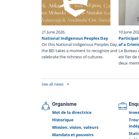
Police Service intervention on December 20, 2025,
died. No further information can be released, and
BEI’s investigation is ongoing. The BEI's mandate i
fully investigate the facts surrounding pol
interventions. The BEI investigates all cases whe
21 June 2026
10 June 20
person, other than a police officer on duty, di
National Indigenous Peoples Day
Participat
sustains a serious injury, or is injured by a fir
On this National Indigenous Peoples Day,
of a Crimi
used by a police officer during a police interventio
the BEI takes a moment to recognize and
Le Bureau 
while in police custody.
celebrate the richness of cultures.
est fier de
deux memb
See all news
Organisme
Enq
Mot de la directrice
Inve
Historique
Trou
indé
Mission, vision, valeurs
Stat
Mandats et pouvoirs