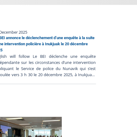
 December 2025
BEI annonce le déclenchement d’une enquête à la suite
ne intervention policière à Inukjuak le 20 décembre
25
glish will follow Le BEI déclenche une enquête
épendante sur les circonstances d’une intervention
liquant le Service de police du Nunavik qui s’est
oulée vers 3 h 30 le 20 décembre 2025, à Inukjuak.
s premiers renseignements communiqués au BEI
ggèrent que deux personnes ont été blessées
avement. Cinq enquêteurs du BEI ont été chargés
enquêter sur les circonstances entourant
ntervention et ils se déplaceront dans la communauté
s les meilleurs délais pour effectuer des démarches
enquête, notamment la scène, rencontrer des
moins et les familles impliqués. Le Bureau des
quêtes indépendantes a pour mission de faire la
mière complète sur les faits entourant une