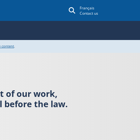
Français
Contact us
e content
.
rt of our work,
 before the law.