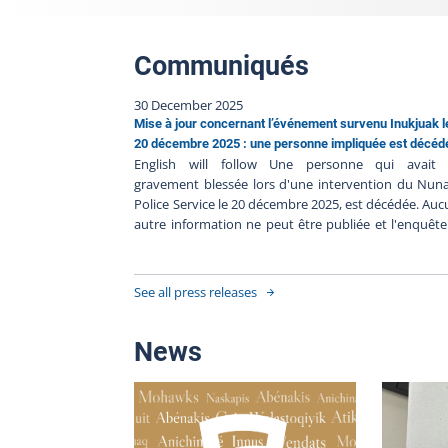
Communiqués
30 December 2025
Mise à jour concernant l’événement survenu Inukjuak l
20 décembre 2025 : une personne impliquée est décéd
English will follow Une personne qui avait 
gravement blessée lors d'une intervention du Nun
Police Service le 20 décembre 2025, est décédée. Au
autre information ne peut être publiée et l'enquêt
BEI est toujours en cours. Le Bureau des enquê
indépendantes a pour mission de faire la lumi
complète sur les faits entourant l’intervention polici
See all press releases
Le BEI enquête dans tous les cas où une person
autre qu'un policier en service, décède, subit 
blessure grave ou est blessée par une arme à feu util
News
par un policier lors d'une intervention policièr
durant sa détention par un corps de police. Upd
regarding the event that occurred in Inukjuak
December 20, 2025: one person involved has die
person who was seriously injured during a Nuna