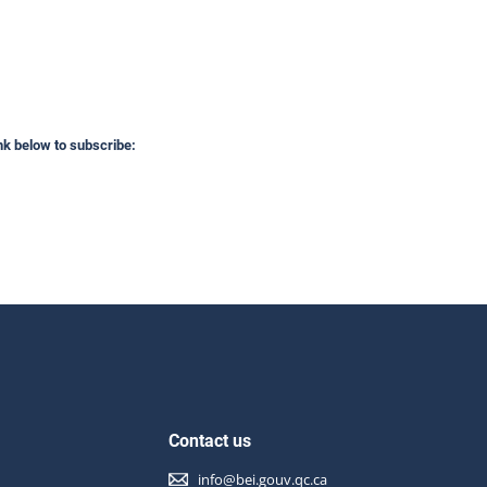
ink below to subscribe:
Contact us
info@bei.gouv.qc.ca