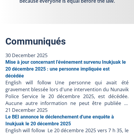
because everyone is equal before the law.
Communiqués
30 December 2025
Mise à jour concernant l’événement survenu Inukjuak le
20 décembre 2025 : une personne impliquée est
décédée
English will follow Une personne qui avait été
gravement blessée lors d'une intervention du Nunavik
Police Service le 20 décembre 2025, est décédée.
Aucune autre information ne peut être publiée et
l'enquête du BEI est toujours en cours. Le Bureau des
21 December 2025
enquêtes indépendantes a pour mission de faire la
Le BEI annonce le déclenchement d'une enquête à
lumière complète sur les faits entourant l’intervention
Inukjuak le 20 décembre 2025
English will follow Le 20 décembre 2025 vers 7 h 35, le
policière. Le BEI enquête dans tous les cas où une