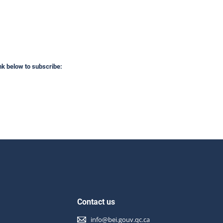
ink below to subscribe:
Contact us
info@bei.gouv.qc.ca