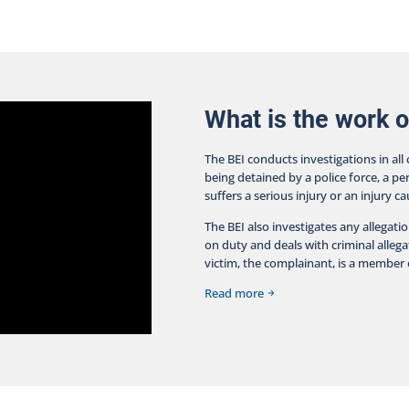
condition of the individual who was inside the residence
is critical. The mission of the Bureau des enquêtes
indépendantes is to fully shed light on the facts
surrounding a police intervention in which a person
dies, sustains a serious injury, or is injured by a firearm
used by a police officer. The BEI is a specialized and
independent police force that conducts its
What is the work o
investigations with transparency, impartiality, and
objectivity. A parallel criminal investigation into the
The BEI conducts investigations in all
events has been entrusted to the Sûreté du Québec,
being detained by a police force, a pe
which will act as the supporting police service for the
suffers a serious injury or an injury c
BEI. The BEI is asking anyone who witnessed the event
to contact them via their website at
The BEI also investigates any allegati
https://www.bei.gouv.qc.ca/nous-joindre. A news
on duty and deals with criminal allegat
release including additional details about the
victim, the complainant, is a member o
intervention will be issued once the BEI has gathered
more information.
Read more