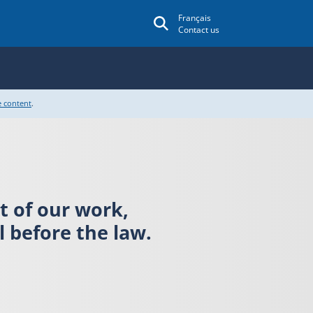
Français
Contact us
e content
.
rt of our work,
 before the law.