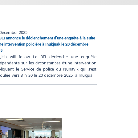
 December 2025
BEI annonce le déclenchement d’une enquête à la suite
ne intervention policière à Inukjuak le 20 décembre
25
glish will follow Le BEI déclenche une enquête
épendante sur les circonstances d’une intervention
liquant le Service de police du Nunavik qui s’est
oulée vers 3 h 30 le 20 décembre 2025, à Inukjuak.
s premiers renseignements communiqués au BEI
ggèrent que deux personnes ont été blessées
avement. Cinq enquêteurs du BEI ont été chargés
enquêter sur les circonstances entourant
ntervention et ils se déplaceront dans la communauté
s les meilleurs délais pour effectuer des démarches
enquête, notamment la scène, rencontrer des
moins et les familles impliqués. Le Bureau des
quêtes indépendantes a pour mission de faire la
mière complète sur les faits entourant une