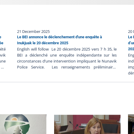
21 December 2025
20
e
Le BEI annonce le déclenchement d'une enquête à
Le 
ée
Inukjuak le 20 décembre 2025
d’u
été
English will follow Le 20 décembre 2025 vers 7 h 35, le
20
avik
BEI a déclenché une enquête indépendante sur les
En
cune
circonstances d’une intervention impliquant le Nunavik
ind
e du
Police Service. Les renseignements préliminaires
imp
tes
communiqués au BEI suggèrent ce qui suit : Le 20
dér
ère
décembre 2025 vers 3 h 30, un appel aurait été fait au
Le
ère.
911 pour une personne dans un domicile qui aurait
su
ne,
posé un danger pour les autres occupants ;Les policiers
gr
une
seraient arrivés sur les lieux vers 3 h 36 et ils seraient
d’
isée
entrés en contact avec une personne avec une arme à
l’i
e ou
feu à l’extérieure du domicile ;Il y aurait eu un échange
dan
ate
de coup de feu entre la personne et les policiers ;La
d’
 on
personne aurait été blessée lors de l’intervention et elle
té
d A
aurait été mise en état d’arrestation ;Une autre
en
vik
personne aurait été retrouvée gravement blessée à
lu