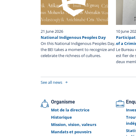
Police Service intervention on December 20, 2025,
died. No further information can be released, and
BEI’s investigation is ongoing. The BEI's mandate i
fully investigate the facts surrounding pol
interventions. The BEI investigates all cases whe
21 June 2026
10 June 20
person, other than a police officer on duty, di
National Indigenous Peoples Day
Participat
sustains a serious injury, or is injured by a fir
On this National Indigenous Peoples Day,
of a Crimi
used by a police officer during a police interventio
the BEI takes a moment to recognize and
Le Bureau 
while in police custody.
celebrate the richness of cultures.
est fier de
deux memb
See all news
Organisme
Enq
Mot de la directrice
Inve
Historique
Trou
indé
Mission, vision, valeurs
Stat
Mandats et pouvoirs