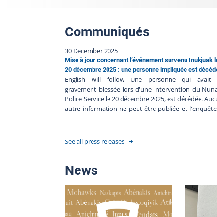
Communiqués
30 December 2025
Mise à jour concernant l’événement survenu Inukjuak l
20 décembre 2025 : une personne impliquée est décéd
English will follow Une personne qui avait 
gravement blessée lors d'une intervention du Nun
Police Service le 20 décembre 2025, est décédée. Au
autre information ne peut être publiée et l'enquêt
BEI est toujours en cours. Le Bureau des enquê
indépendantes a pour mission de faire la lumi
complète sur les faits entourant l’intervention polici
See all press releases
Le BEI enquête dans tous les cas où une person
autre qu'un policier en service, décède, subit 
blessure grave ou est blessée par une arme à feu util
News
par un policier lors d'une intervention policièr
durant sa détention par un corps de police. Upd
regarding the event that occurred in Inukjuak
December 20, 2025: one person involved has die
person who was seriously injured during a Nuna