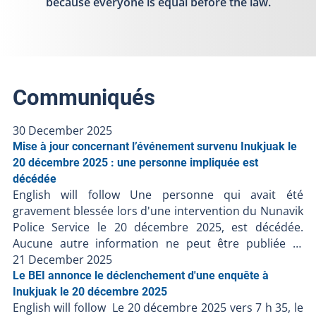
because everyone is equal before the law.
Communiqués
30 December 2025
Mise à jour concernant l’événement survenu Inukjuak le
20 décembre 2025 : une personne impliquée est
décédée
English will follow Une personne qui avait été
gravement blessée lors d'une intervention du Nunavik
Police Service le 20 décembre 2025, est décédée.
Aucune autre information ne peut être publiée et
l'enquête du BEI est toujours en cours. Le Bureau des
21 December 2025
enquêtes indépendantes a pour mission de faire la
Le BEI annonce le déclenchement d'une enquête à
lumière complète sur les faits entourant l’intervention
Inukjuak le 20 décembre 2025
English will follow Le 20 décembre 2025 vers 7 h 35, le
policière. Le BEI enquête dans tous les cas où une