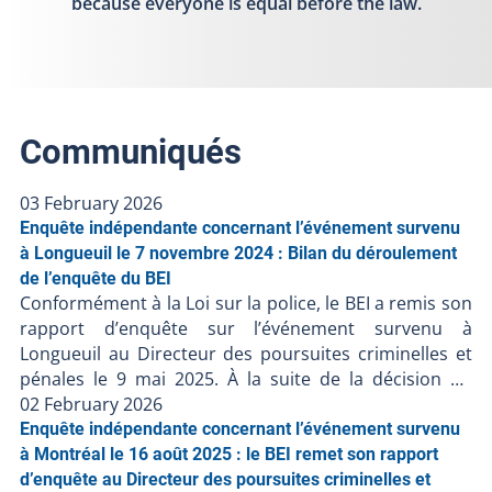
because everyone is equal before the law.
Communiqués
03 February 2026
Enquête indépendante concernant l’événement survenu
à Longueuil le 7 novembre 2024 : Bilan du déroulement
de l’enquête du BEI
Conformément à la Loi sur la police, le BEI a remis son
rapport d’enquête sur l’événement survenu à
Longueuil au Directeur des poursuites criminelles et
pénales le 9 mai 2025. À la suite de la décision du
DPCP de ne pas porter d’accusation contre le policier
02 February 2026
impliqué, et en l’absence de faits nouveaux, le BEI clôt
Enquête indépendante concernant l’événement survenu
le dossier BEI-241107-001. Résumé de l’événement Le
à Montréal le 16 août 2025 : le BEI remet son rapport
7 novembre 2024, une personne a été blessée lors
d’enquête au Directeur des poursuites criminelles et