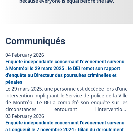
because everyone is equal before the law.
Communiqués
04 February 2026
Enquête indépendante concernant l’événement survenu
à Montréal le 29 mars 2025 : le BEI remet son rapport
d’enquête au Directeur des poursuites criminelles et
pénales
Le 29 mars 2025, une personne est décédée lors d’une
intervention impliquant le Service de police de la Ville
de Montréal. Le BEI a complété son enquête sur les
circonstances entourant l'intervention.
Conformément à l’article 289.3.1 de la Loi sur la police,
03 February 2026
le BEI a transmis son rapport au Directeur des
Enquête indépendante concernant l’événement survenu
poursuites criminelles et pénales (DPCP) le 12 janvier
à Longueuil le 7 novembre 2024 : Bilan du déroulement