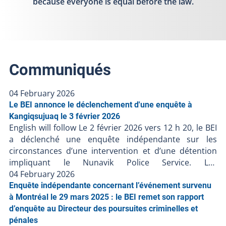
because everyone is equal before the law.
Communiqués
04 February 2026
Le BEI annonce le déclenchement d'une enquête à
Kangiqsujuaq le 3 février 2026
English will follow Le 2 février 2026 vers 12 h 20, le BEI
a déclenché une enquête indépendante sur les
circonstances d’une intervention et d’une détention
impliquant le Nunavik Police Service. Les
renseignements préliminaires communiqués au BEI
04 February 2026
suggèrent ce qui suit : Le 30 janvier 2026 vers 22 h 06,
Enquête indépendante concernant l’événement survenu
les policiers auraient procédé à l’arrestation d’une
à Montréal le 29 mars 2025 : le BEI remet son rapport
personne à la suite de sa fuite ;Les policiers auraient
d’enquête au Directeur des poursuites criminelles et
amené la personne au sol ;Les policiers auraient
pénales