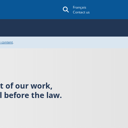
Français
Contact us
e content
.
rt of our work,
 before the law.