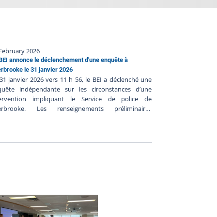
February 2026
BEI annonce le déclenchement d'une enquête à
rbrooke le 31 janvier 2026
31 janvier 2026 vers 11 h 56, le BEI a déclenché une
quête indépendante sur les circonstances d’une
tervention impliquant le Service de police de
erbrooke. Les renseignements préliminaires
mmuniqués au BEI suggèrent ce qui suit : Le 31
vier 2026 vers 2 h 20, les policiers auraient tenté de
aliser une personne tenant des propos suicidaires
s policiers seraient arrivés au domicile de la personne
s 2 h 25 et ils auraient effectué plusieurs démarches
ur localiser la personne, mais sans succès ;Les
iciers auraient quitté le domicile vers 6 h 30 ; Vers 8 h
 les policiers seraient retournés au domicile de la
sonne et ils seraient entrés de force à l’intérieur du
micile ;Les policiers auraient alors retrouvé la
sonne inconsciente à l’intérieur du domicile et les