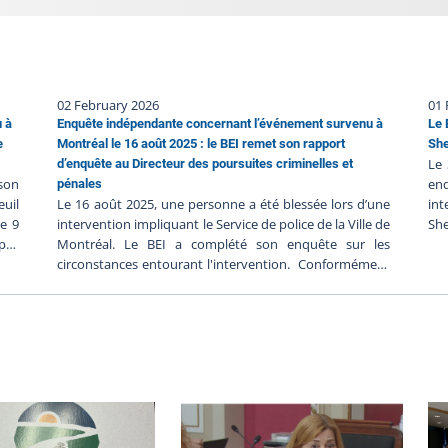
02 February 2026
01 
u à
Enquête indépendante concernant l’événement survenu à
Le 
e
Montréal le 16 août 2025 : le BEI remet son rapport
She
Le 
d’enquête au Directeur des poursuites criminelles et
 son
en
pénales
euil
Le 16 août 2025, une personne a été blessée lors d’une
in
le 9
intervention impliquant le Service de police de la Ville de
Sh
 pas
Montréal. Le BEI a complété son enquête sur les
co
t en
circonstances entourant l'intervention. Conformément
jan
BEI-
à l’article 289.3.1 de la Loi sur la police, le BEI a transmis
loc
bre
son rapport au Directeur des poursuites criminelles et
;Le
une
pénales (DPCP) le 12 janvier 2026. C'est sur la base de ce
ver
 de
rapport que le DPCP déterminera s'il y a lieu de porter
po
elle
des accusations contre les policiers impliqués, en
pol
 du
fonction de son appréciation des faits analysés à la
30,
es.
lumière du droit applicable. Le rapport soumis au DPCP
per
6 h
par le BEI contient l’ensemble des composantes de
do
: 17
l’enquête. On y retrouve les déclarations des témoins et
per