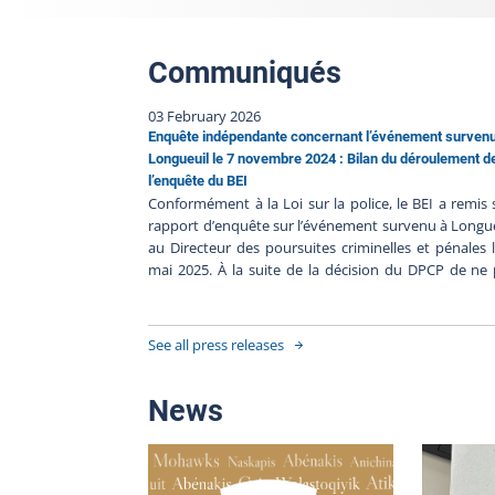
Communiqués
03 February 2026
Enquête indépendante concernant l’événement surven
Longueuil le 7 novembre 2024 : Bilan du déroulement d
l’enquête du BEI
Conformément à la Loi sur la police, le BEI a remis
rapport d’enquête sur l’événement survenu à Longu
au Directeur des poursuites criminelles et pénales 
mai 2025. À la suite de la décision du DPCP de ne
porter d’accusation contre le policier impliqué, e
l’absence de faits nouveaux, le BEI clôt le dossier 
241107-001. Résumé de l’événement Le 7 novem
See all press releases
2024, une personne a été blessée lors d'
intervention impliquant le Service de police
l'agglomération de Longueuil (SPAL). La trame factu
News
de cet événement est relatée dans le communiqué
Directeur des poursuites criminelles et pénal
L’enquête indépendante Heure de l’événement : 1
23, le 7 novembre 2024Heure du signalement au BEI 