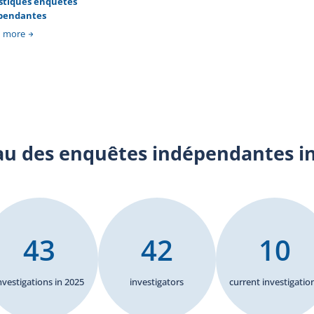
istiques enquêtes
iens
pendantes
s de
s de
n more
des
 BEI
long
rmer
 des
 la
tion
une
au des enquêtes indépendantes i
ubit
 feu
ière
43
42
10
nvestigations in 2025
investigators
current investigatio