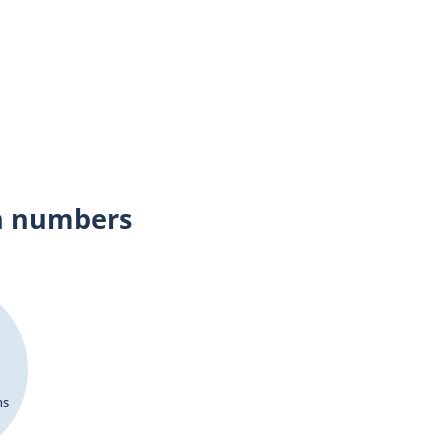
n numbers
ns