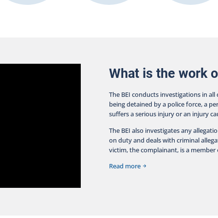
fa
con
oth
ser
a p
cus
What is the work o
The BEI conducts investigations in all
being detained by a police force, a pe
suffers a serious injury or an injury c
The BEI also investigates any allegati
on duty and deals with criminal allegat
victim, the complainant, is a member o
Read more