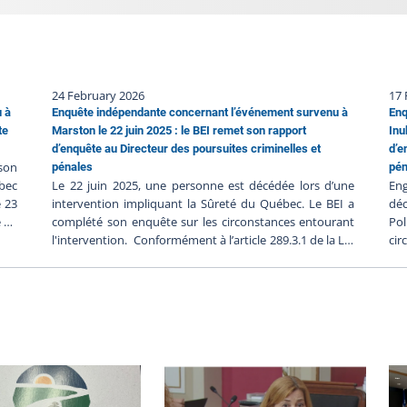
24 February 2026
17 
u à
Enquête indépendante concernant l’événement survenu à
Enq
te
Marston le 22 juin 2025 : le BEI remet son rapport
Inu
d’enquête au Directeur des poursuites criminelles et
d’e
 son
pénales
pén
bec
Le 22 juin 2025, une personne est décédée lors d’une
Eng
e 23
intervention impliquant la Sûreté du Québec. Le BEI a
déc
e ne
complété son enquête sur les circonstances entourant
Pol
, et
l'intervention. Conformément à l’article 289.3.1 de la Loi
cir
BEI-
sur la police, le BEI a transmis son rapport au Directeur
so
ées,
des poursuites criminelles et pénales (DPCP) le 8 janvier
d’e
 du
2026. C'est sur la base de ce rapport que le DPCP
DPC
lée.
déterminera s'il y a lieu de porter des accusations
la 
e a
contre les policiers impliqués, en fonction de son
Dir
ion
appréciation des faits analysés à la lumière du droit
12 
bec
applicable. Le rapport soumis au DPCP par le BEI
DPC
atée
contient l’ensemble des composantes de l’enquête. On
co
tes
y retrouve les déclarations des témoins et des
app