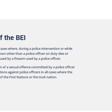
cts surrounding police interventions. The BEI
ducts investigations in all cases where a person
er than an on-duty police officer dies, suffers a
ious injury, or is wounded by a firearm discharged by
olice officer during an intervention or while in police
tody.
f the BEI
 cases where, during a police intervention or while
rson other than a police officer on duty dies or
aused by a firearm used by a police officer.
on of a sexual offence committed by a police officer
ions against police officers in all cases where the
f the First Nations or the Inuit nation.