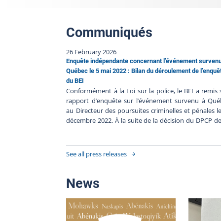
Communiqués
26 February 2026
Enquête indépendante concernant l’événement surven
Québec le 5 mai 2022 : Bilan du déroulement de l’enquê
du BEI
Conformément à la Loi sur la police, le BEI a remis
rapport d’enquête sur l’événement survenu à Qué
au Directeur des poursuites criminelles et pénales l
décembre 2022. À la suite de la décision du DPCP d
pas porter d’accusation contre les policiers impliqués
en l’absence de faits nouveaux, le BEI clôt le dossier 
220506-001. Les procédures judiciaires étant termin
See all press releases
le BEI publie son bilan de l’enquête à la suite
communiqué du DPCP qui motive sa décision détail
Résumé de l’événement Le 5 mai 2022, une personn
News
été gravement blessée lors d'une intervent
impliquant Service de police de la Ville de Qué
(SPVQ). La trame factuelle de cet événement est rel
dans le communiqué du Directeur des poursui