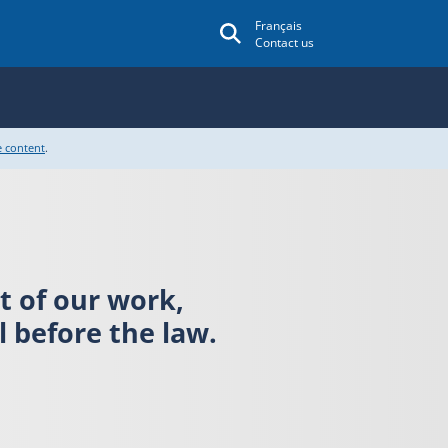
Français
Contact us
e content
.
rt of our work,
 before the law.