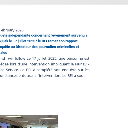
February 2026
uête indépendante concernant l’événement survenu à
kjuak le 17 juillet 2025 : le BEI remet son rapport
nquête au Directeur des poursuites criminelles et
ales
lish will follow Le 17 juillet 2025, une personne est
édée lors d’une intervention impliquant le Nunavik
ice Service. Le BEI a complété son enquête sur les
constances entourant l'intervention. Le BEI a soumis
n rapport d’enquête au DPCP cependant un rapport
xpertise est toujours en attente et il sera transmis au
P lorsque reçu. Conformément à l’article 289.3.1 de
Loi sur la police, le BEI a transmis son rapport au
ecteur des poursuites criminelles et pénales (DPCP) le
février 2026. C'est sur la base de ce rapport que le
P déterminera s'il y a lieu de porter des accusations
ntre les policiers impliqués, en fonction de son
réciation des faits analysés à la lumière du droit