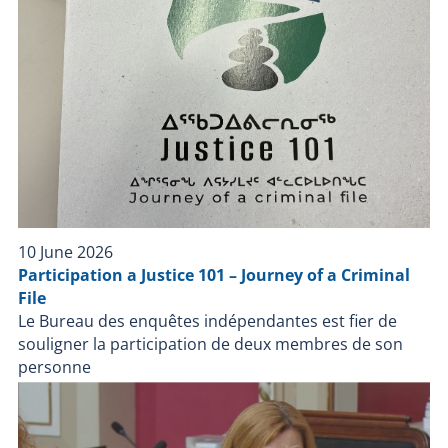
carte d’appel du SPVQ ;Toutes les notes des
enquêteurs du BEI concernant le dossier. De plus, le
BEI avait désigné un enquêteur pour assurer, tout au
long de l’enquête, la liaison avec le civil impliqué et
l’informer de son déroulement et de sa conclusion. Le
Bureau des enquêtes indépendantes a pour mission
de faire la lumière complète sur les faits entourant
l’intervention policière. Le BEI enquête dans tous les
cas où une personne, autre qu'un policier en service,
décède, subit une blessure grave ou est blessée par
une arme à feu utilisée par un policier lors d'une
10 June 2026
intervention policière ou durant sa détention par un
Participation a Justice 101 – Journey of a Criminal
corps de police.
File
Le Bureau des enquêtes indépendantes est fier de
souligner la participation de deux membres de son
personne