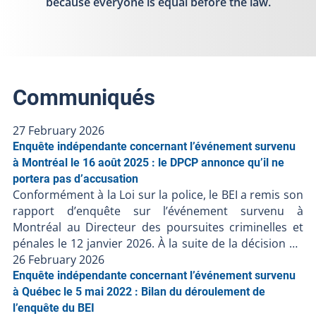
because everyone is equal before the law.
Communiqués
27 February 2026
Enquête indépendante concernant l’événement survenu
à Montréal le 16 août 2025 : le DPCP annonce qu’il ne
portera pas d’accusation
Conformément à la Loi sur la police, le BEI a remis son
rapport d’enquête sur l’événement survenu à
Montréal au Directeur des poursuites criminelles et
pénales le 12 janvier 2026. À la suite de la décision du
DPCP de ne pas porter d’accusation contre les
26 February 2026
policiers, et en l’absence de faits nouveaux, le BEI
Enquête indépendante concernant l’événement survenu
ferme le dossier BEI-250816-001. Puisque des
à Québec le 5 mai 2022 : Bilan du déroulement de
accusations ont été portées contre une personne
l’enquête du BEI