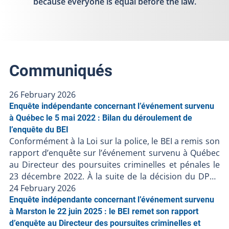
because everyone is equal before the law.
Communiqués
26 February 2026
Enquête indépendante concernant l’événement survenu
à Québec le 5 mai 2022 : Bilan du déroulement de
l’enquête du BEI
Conformément à la Loi sur la police, le BEI a remis son
rapport d’enquête sur l’événement survenu à Québec
au Directeur des poursuites criminelles et pénales le
23 décembre 2022. À la suite de la décision du DPCP
de ne pas porter d’accusation contre les policiers
24 February 2026
impliqués, et en l’absence de faits nouveaux, le BEI clôt
Enquête indépendante concernant l’événement survenu
le dossier BEI-220506-001. Les procédures judiciaires
à Marston le 22 juin 2025 : le BEI remet son rapport
étant terminées, le BEI publie son bilan de l’enquête à
d’enquête au Directeur des poursuites criminelles et