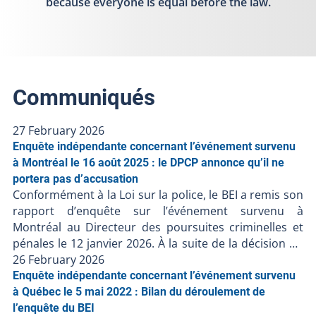
because everyone is equal before the law.
Communiqués
27 February 2026
Enquête indépendante concernant l’événement survenu
à Montréal le 16 août 2025 : le DPCP annonce qu’il ne
portera pas d’accusation
Conformément à la Loi sur la police, le BEI a remis son
rapport d’enquête sur l’événement survenu à
Montréal au Directeur des poursuites criminelles et
pénales le 12 janvier 2026. À la suite de la décision du
DPCP de ne pas porter d’accusation contre les
26 February 2026
policiers, et en l’absence de faits nouveaux, le BEI
Enquête indépendante concernant l’événement survenu
ferme le dossier BEI-250816-001. Puisque des
à Québec le 5 mai 2022 : Bilan du déroulement de
accusations ont été portées contre une personne
l’enquête du BEI