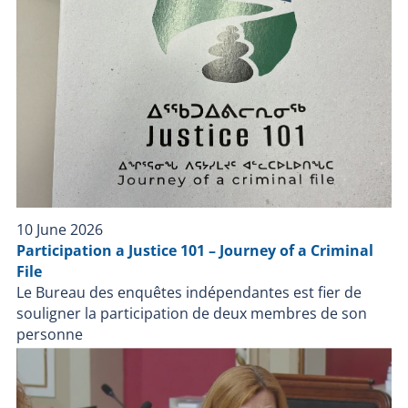
carte d’appel du SPVQ ;Toutes les notes des
enquêteurs du BEI concernant le dossier. De plus, le
BEI avait désigné un enquêteur pour assurer, tout au
long de l’enquête, la liaison avec le civil impliqué et
l’informer de son déroulement et de sa conclusion. Le
Bureau des enquêtes indépendantes a pour mission
de faire la lumière complète sur les faits entourant
l’intervention policière. Le BEI enquête dans tous les
cas où une personne, autre qu'un policier en service,
décède, subit une blessure grave ou est blessée par
une arme à feu utilisée par un policier lors d'une
10 June 2026
intervention policière ou durant sa détention par un
Participation a Justice 101 – Journey of a Criminal
corps de police.
File
Le Bureau des enquêtes indépendantes est fier de
souligner la participation de deux membres de son
personne