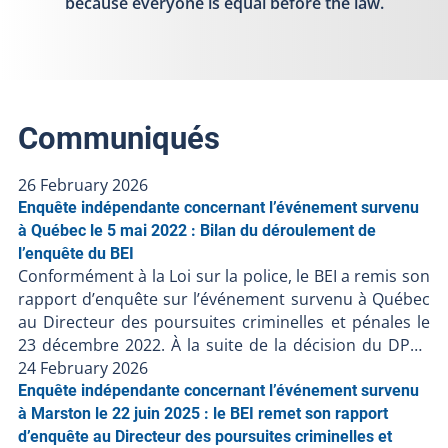
because everyone is equal before the law.
Communiqués
26 February 2026
Enquête indépendante concernant l’événement survenu
à Québec le 5 mai 2022 : Bilan du déroulement de
l’enquête du BEI
Conformément à la Loi sur la police, le BEI a remis son
rapport d’enquête sur l’événement survenu à Québec
au Directeur des poursuites criminelles et pénales le
23 décembre 2022. À la suite de la décision du DPCP
de ne pas porter d’accusation contre les policiers
24 February 2026
impliqués, et en l’absence de faits nouveaux, le BEI clôt
Enquête indépendante concernant l’événement survenu
le dossier BEI-220506-001. Les procédures judiciaires
à Marston le 22 juin 2025 : le BEI remet son rapport
étant terminées, le BEI publie son bilan de l’enquête à
d’enquête au Directeur des poursuites criminelles et