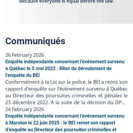
because everyone is equal before the law.
Communiqués
26 February 2026
Enquête indépendante concernant l’événement survenu
à Québec le 5 mai 2022 : Bilan du déroulement de
l’enquête du BEI
Conformément à la Loi sur la police, le BEI a remis son
rapport d’enquête sur l’événement survenu à Québec
au Directeur des poursuites criminelles et pénales le
23 décembre 2022. À la suite de la décision du DPCP
de ne pas porter d’accusation contre les policiers
24 February 2026
impliqués, et en l’absence de faits nouveaux, le BEI clôt
Enquête indépendante concernant l’événement survenu
le dossier BEI-220506-001. Les procédures judiciaires
à Marston le 22 juin 2025 : le BEI remet son rapport
étant terminées, le BEI publie son bilan de l’enquête à
d’enquête au Directeur des poursuites criminelles et