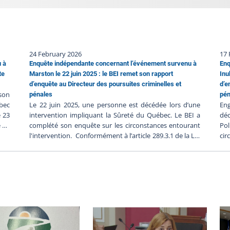
24 February 2026
17 
u à
Enquête indépendante concernant l’événement survenu à
Enq
te
Marston le 22 juin 2025 : le BEI remet son rapport
Inu
d’enquête au Directeur des poursuites criminelles et
d’e
 son
pénales
pén
bec
Le 22 juin 2025, une personne est décédée lors d’une
Eng
e 23
intervention impliquant la Sûreté du Québec. Le BEI a
déc
e ne
complété son enquête sur les circonstances entourant
Pol
, et
l'intervention. Conformément à l’article 289.3.1 de la Loi
cir
BEI-
sur la police, le BEI a transmis son rapport au Directeur
so
ées,
des poursuites criminelles et pénales (DPCP) le 8 janvier
d’e
 du
2026. C'est sur la base de ce rapport que le DPCP
DPC
lée.
déterminera s'il y a lieu de porter des accusations
la 
e a
contre les policiers impliqués, en fonction de son
Dir
ion
appréciation des faits analysés à la lumière du droit
12 
bec
applicable. Le rapport soumis au DPCP par le BEI
DPC
atée
contient l’ensemble des composantes de l’enquête. On
co
tes
y retrouve les déclarations des témoins et des
app