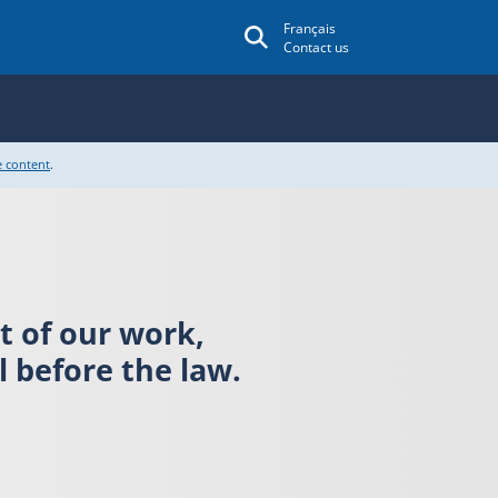
Français
Contact us
e content
.
rt of our work,
 before the law.