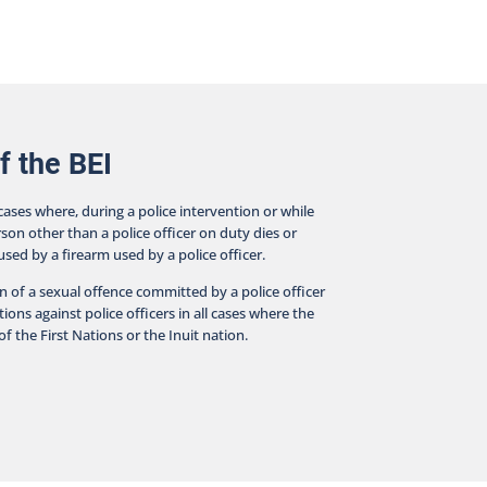
cts surrounding police interventions. The BEI
ducts investigations in all cases where a person
er than an on-duty police officer dies, suffers a
ious injury, or is wounded by a firearm discharged by
olice officer during an intervention or while in police
tody.
f the BEI
 cases where, during a police intervention or while
rson other than a police officer on duty dies or
aused by a firearm used by a police officer.
on of a sexual offence committed by a police officer
ions against police officers in all cases where the
f the First Nations or the Inuit nation.