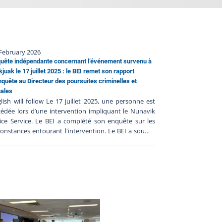
February 2026
uête indépendante concernant l’événement survenu à
kjuak le 17 juillet 2025 : le BEI remet son rapport
nquête au Directeur des poursuites criminelles et
ales
lish will follow Le 17 juillet 2025, une personne est
édée lors d’une intervention impliquant le Nunavik
ice Service. Le BEI a complété son enquête sur les
constances entourant l'intervention. Le BEI a soumis
n rapport d’enquête au DPCP cependant un rapport
xpertise est toujours en attente et il sera transmis au
P lorsque reçu. Conformément à l’article 289.3.1 de
Loi sur la police, le BEI a transmis son rapport au
ecteur des poursuites criminelles et pénales (DPCP) le
février 2026. C'est sur la base de ce rapport que le
P déterminera s'il y a lieu de porter des accusations
ntre les policiers impliqués, en fonction de son
réciation des faits analysés à la lumière du droit