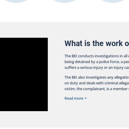
fa
con
oth
ser
a p
cus
What is the work o
The BEI conducts investigations in all
being detained by a police force, a pe
suffers a serious injury or an injury c
The BEI also investigates any allegati
on duty and deals with criminal allegat
victim, the complainant, is a member o
Read more