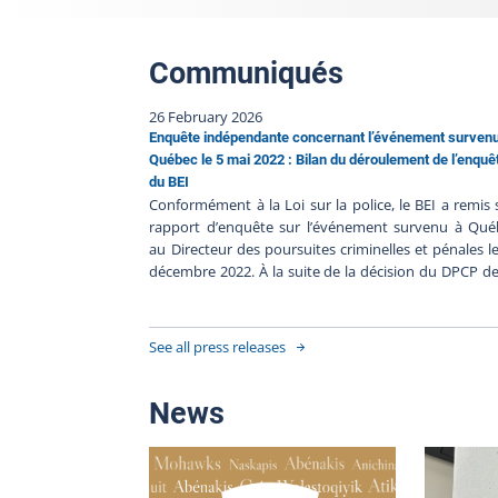
Communiqués
26 February 2026
Enquête indépendante concernant l’événement surven
Québec le 5 mai 2022 : Bilan du déroulement de l’enquê
du BEI
Conformément à la Loi sur la police, le BEI a remis
rapport d’enquête sur l’événement survenu à Qué
au Directeur des poursuites criminelles et pénales l
décembre 2022. À la suite de la décision du DPCP d
pas porter d’accusation contre les policiers impliqués
en l’absence de faits nouveaux, le BEI clôt le dossier 
220506-001. Les procédures judiciaires étant termin
See all press releases
le BEI publie son bilan de l’enquête à la suite
communiqué du DPCP qui motive sa décision détail
Résumé de l’événement Le 5 mai 2022, une personn
News
été gravement blessée lors d'une intervent
impliquant Service de police de la Ville de Qué
(SPVQ). La trame factuelle de cet événement est rel
dans le communiqué du Directeur des poursui