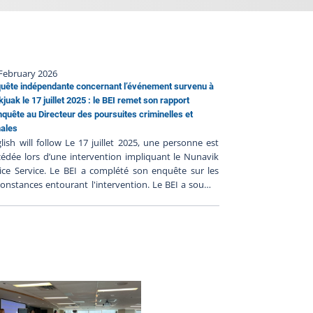
February 2026
uête indépendante concernant l’événement survenu à
kjuak le 17 juillet 2025 : le BEI remet son rapport
nquête au Directeur des poursuites criminelles et
ales
lish will follow Le 17 juillet 2025, une personne est
édée lors d’une intervention impliquant le Nunavik
ice Service. Le BEI a complété son enquête sur les
constances entourant l'intervention. Le BEI a soumis
n rapport d’enquête au DPCP cependant un rapport
xpertise est toujours en attente et il sera transmis au
P lorsque reçu. Conformément à l’article 289.3.1 de
Loi sur la police, le BEI a transmis son rapport au
ecteur des poursuites criminelles et pénales (DPCP) le
février 2026. C'est sur la base de ce rapport que le
P déterminera s'il y a lieu de porter des accusations
ntre les policiers impliqués, en fonction de son
réciation des faits analysés à la lumière du droit