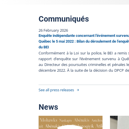
Communiqués
26 February 2026
Enquête indépendante concernant l’événement surven
Québec le 5 mai 2022 : Bilan du déroulement de l’enquê
du BEI
Conformément à la Loi sur la police, le BEI a remis
rapport d’enquête sur l’événement survenu à Qué
au Directeur des poursuites criminelles et pénales l
décembre 2022. À la suite de la décision du DPCP d
pas porter d’accusation contre les policiers impliqués
en l’absence de faits nouveaux, le BEI clôt le dossier 
220506-001. Les procédures judiciaires étant termin
See all press releases
le BEI publie son bilan de l’enquête à la suite
communiqué du DPCP qui motive sa décision détail
Résumé de l’événement Le 5 mai 2022, une personn
News
été gravement blessée lors d'une intervent
impliquant Service de police de la Ville de Qué
(SPVQ). La trame factuelle de cet événement est rel
dans le communiqué du Directeur des poursui