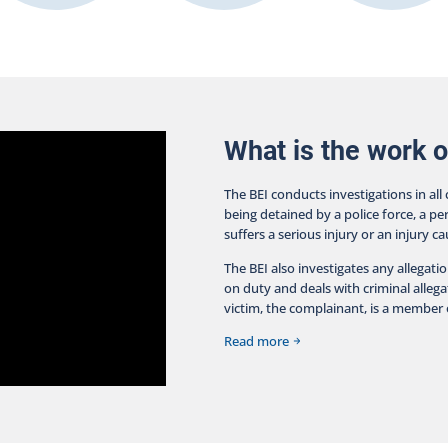
fa
con
oth
ser
a p
cus
What is the work o
The BEI conducts investigations in all
being detained by a police force, a pe
suffers a serious injury or an injury c
The BEI also investigates any allegati
on duty and deals with criminal allegat
victim, the complainant, is a member o
Read more