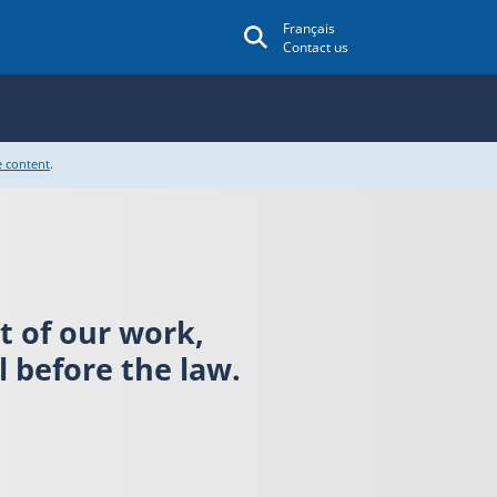
Français
Contact us
e content
.
rt of our work,
 before the law.