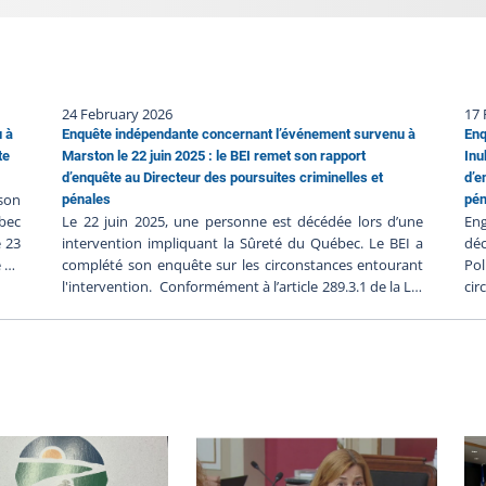
24 February 2026
17 
u à
Enquête indépendante concernant l’événement survenu à
Enq
te
Marston le 22 juin 2025 : le BEI remet son rapport
Inu
d’enquête au Directeur des poursuites criminelles et
d’e
 son
pénales
pén
bec
Le 22 juin 2025, une personne est décédée lors d’une
Eng
e 23
intervention impliquant la Sûreté du Québec. Le BEI a
déc
e ne
complété son enquête sur les circonstances entourant
Pol
, et
l'intervention. Conformément à l’article 289.3.1 de la Loi
cir
BEI-
sur la police, le BEI a transmis son rapport au Directeur
so
ées,
des poursuites criminelles et pénales (DPCP) le 8 janvier
d’e
 du
2026. C'est sur la base de ce rapport que le DPCP
DPC
lée.
déterminera s'il y a lieu de porter des accusations
la 
e a
contre les policiers impliqués, en fonction de son
Dir
ion
appréciation des faits analysés à la lumière du droit
12 
bec
applicable. Le rapport soumis au DPCP par le BEI
DPC
atée
contient l’ensemble des composantes de l’enquête. On
co
tes
y retrouve les déclarations des témoins et des
app