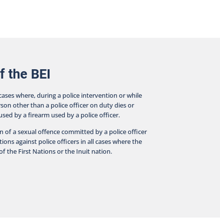
cts surrounding police interventions. The BEI
ducts investigations in all cases where a person
er than an on-duty police officer dies, suffers a
ious injury, or is wounded by a firearm discharged by
olice officer during an intervention or while in police
tody.
f the BEI
 cases where, during a police intervention or while
rson other than a police officer on duty dies or
aused by a firearm used by a police officer.
on of a sexual offence committed by a police officer
ions against police officers in all cases where the
f the First Nations or the Inuit nation.