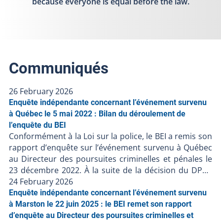
because everyone is equal before the law.
Communiqués
26 February 2026
Enquête indépendante concernant l’événement survenu
à Québec le 5 mai 2022 : Bilan du déroulement de
l’enquête du BEI
Conformément à la Loi sur la police, le BEI a remis son
rapport d’enquête sur l’événement survenu à Québec
au Directeur des poursuites criminelles et pénales le
23 décembre 2022. À la suite de la décision du DPCP
de ne pas porter d’accusation contre les policiers
24 February 2026
impliqués, et en l’absence de faits nouveaux, le BEI clôt
Enquête indépendante concernant l’événement survenu
le dossier BEI-220506-001. Les procédures judiciaires
à Marston le 22 juin 2025 : le BEI remet son rapport
étant terminées, le BEI publie son bilan de l’enquête à
d’enquête au Directeur des poursuites criminelles et