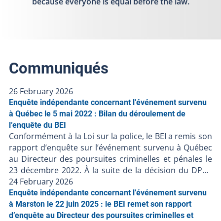
because everyone is equal before the law.
Communiqués
26 February 2026
Enquête indépendante concernant l’événement survenu
à Québec le 5 mai 2022 : Bilan du déroulement de
l’enquête du BEI
Conformément à la Loi sur la police, le BEI a remis son
rapport d’enquête sur l’événement survenu à Québec
au Directeur des poursuites criminelles et pénales le
23 décembre 2022. À la suite de la décision du DPCP
de ne pas porter d’accusation contre les policiers
24 February 2026
impliqués, et en l’absence de faits nouveaux, le BEI clôt
Enquête indépendante concernant l’événement survenu
le dossier BEI-220506-001. Les procédures judiciaires
à Marston le 22 juin 2025 : le BEI remet son rapport
étant terminées, le BEI publie son bilan de l’enquête à
d’enquête au Directeur des poursuites criminelles et