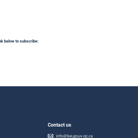
ink below to subscribe:
Contact us
info@bei.gouv.qc.ca