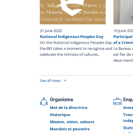
requis dans ce dossier. Aucune autre information n
disponible pour le moment.
21 June 2026
10 June 20
National Indigenous Peoples Day
Participat
On this National Indigenous Peoples Day,
of a Crimi
the BEI takes a moment to recognize and
Le Bureau 
celebrate the richness of cultures.
est fier de
deux memb
See all news
Organisme
Enq
Mot de la directrice
Inve
Historique
Trou
indé
Mission, vision, valeurs
Stat
Mandats et pouvoirs