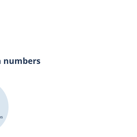
n numbers
ns