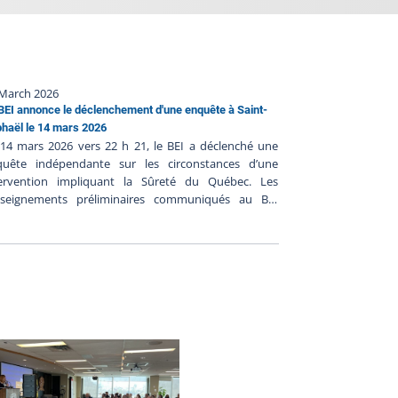
 March 2026
BEI annonce le déclenchement d'une enquête à Saint-
haël le 14 mars 2026
14 mars 2026 vers 22 h 21, le BEI a déclenché une
quête indépendante sur les circonstances d’une
tervention impliquant la Sûreté du Québec. Les
nseignements préliminaires communiqués au BEI
gèrent ce qui suit : Le 14 mars 2026 vers 18 h 18, un
pel aurait été fait au 911 pour une personne en
lacement qui aurait été en possession d’une arme à
 ;Les policiers auraient localisé la personne à son
icile et ils auraient érigé un périmètre de sécurité
s policiers auraient tenté d’entrer en contact avec la
rsonne, mais celle-ci n’aurait pas obtempéré aux
res ;La personne serait sortie de son domicile avec
 arme à feu ; Un policier aurait fait feu en direction
la personne qui aurait alors été blessée par tir
icier ;La personne aurait été transportée en centre