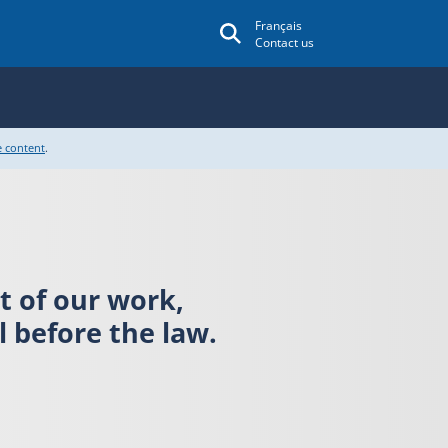
Français
Contact us
e content
.
rt of our work,
 before the law.