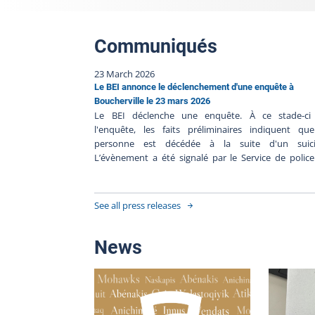
Communiqués
23 March 2026
Le BEI annonce le déclenchement d'une enquête à
Boucherville le 23 mars 2026
Le BEI déclenche une enquête. À ce stade-ci
l'enquête, les faits préliminaires indiquent que
personne est décédée à la suite d'un suici
L’évènement a été signalé par le Service de polic
l’agglomération de Longueuil. Le Bureau des enqu
indépendantes a pour mission de faire la lumi
complète sur les faits entourant l’intervention polici
See all press releases
Le BEI enquête dans tous les cas où une person
autre qu'un policier en service, décède, subit 
blessure grave ou est blessée par une arme à feu util
News
par un policier lors d'une intervention policièr
durant sa détention par un corps de police. Plus de 
enquêteurs du BEI sont déployés afin de faire la lum
sur l’évènement. Vu les circonstances de l’événem
les services de soutien d’un corps de police n’ont pas