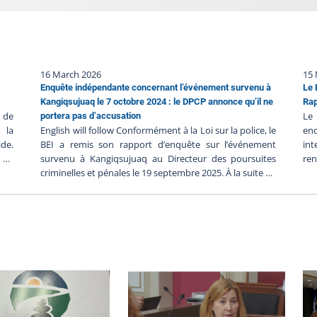
16 March 2026
15
Enquête indépendante concernant l’événement survenu à
Le 
Kangiqsujuaq le 7 octobre 2024 : le DPCP annonce qu’il ne
Rap
 de
Le 
portera pas d’accusation
 la
English will follow Conformément à la Loi sur la police, le
en
de.
BEI a remis son rapport d’enquête sur l’événement
in
e de
survenu à Kangiqsujuaq au Directeur des poursuites
re
êtes
criminelles et pénales le 19 septembre 2025. À la suite de
sug
ère
la décision du DPCP de ne pas porter d’accusation
ap
ère.
contre les policiers, et en l’absence de faits nouveaux, le
dép
ne,
BEI ferme le dossier BEI-250617-001. Puisque des
feu
une
accusations ont été portées contre une personne civile
dom
isée
impliquée dans l’intervention policière et que le dossier
;Le
e ou
est toujours devant les tribunaux, le BEI ne rendra pas
pe
sept
publiques davantage d’informations pour le moment
ord
ière
afin de ne pas nuire à l’équité et à l’intégrité du
une
ent,
processus judiciaire. Le bilan d’enquête suivant la
de 
 été
procédure habituelle sera publié lorsque ces procédures
pol