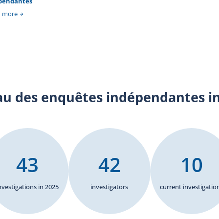
pendantes
following standard procedure, will be published once
these criminal proceedings are concluded. The Bureau
n more
of Independent Investigations' mandate is to fully
investigate the facts surrounding the police
intervention. The BEI investigates all cases where a
person, other than a police officer on duty, dies, suffers
serious injury or is injured by a firearm used by a police
officer during a police intervention or while in the
custody of a police force.
au des enquêtes indépendantes i
43
42
10
nvestigations in 2025
investigators
current investigatio