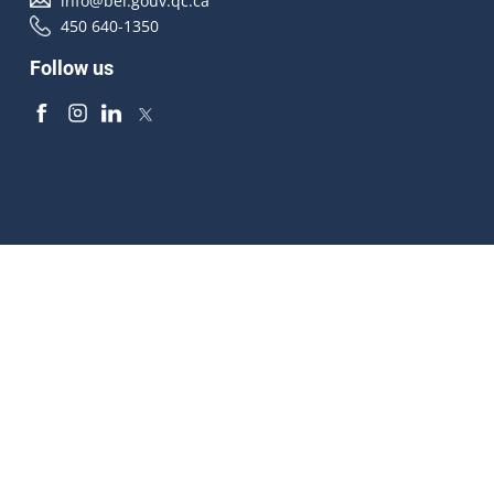
info@bei.gouv.qc.ca
450 640-1350
Follow us
Accessibilité
À propos
Droit d'auteur
Médias
Plan du site