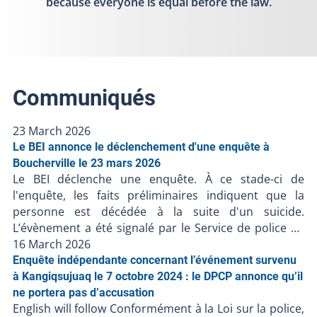
because everyone is equal before the law.
Communiqués
23 March 2026
Le BEI annonce le déclenchement d'une enquête à
Boucherville le 23 mars 2026
Le BEI déclenche une enquête. À ce stade-ci de
l'enquête, les faits préliminaires indiquent que la
personne est décédée à la suite d'un suicide.
L’évènement a été signalé par le Service de police de
l’agglomération de Longueuil. Le Bureau des enquêtes
16 March 2026
indépendantes a pour mission de faire la lumière
Enquête indépendante concernant l’événement survenu
complète sur les faits entourant l’intervention
à Kangiqsujuaq le 7 octobre 2024 : le DPCP annonce qu’il
policière. Le BEI enquête dans tous les cas où une
ne portera pas d’accusation
English will follow Conformément à la Loi sur la police,
personne, autre qu'un policier en service, décède,