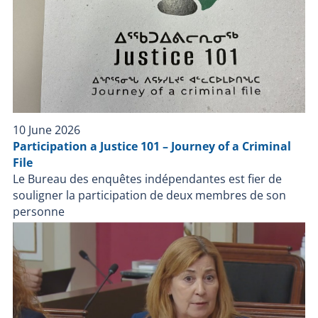
investigate the facts surrounding the police
intervention. The BEI investigates all cases where a
person, other than a police officer on duty, dies,
suffers serious injury or is injured by a firearm used
by a police officer during a police intervention or while
in the custody of a police force.
10 June 2026
Participation a Justice 101 – Journey of a Criminal
File
Le Bureau des enquêtes indépendantes est fier de
souligner la participation de deux membres de son
personne