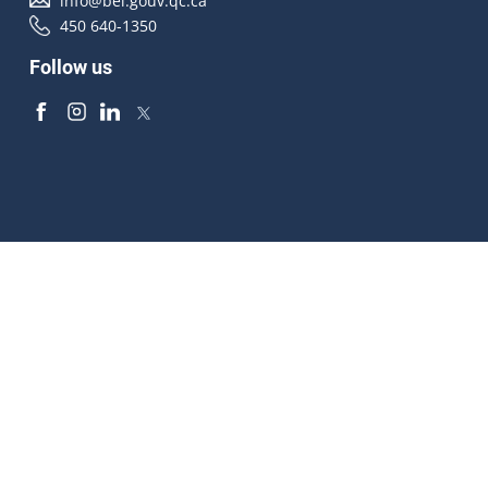
info@bei.gouv.qc.ca
450 640-1350
Follow us
Accessibilité
À propos
Droit d'auteur
Médias
Plan du site