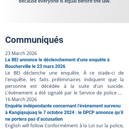
because everyone is equal before the law.
Communiqués
23 March 2026
Le BEI annonce le déclenchement d'une enquête à
Boucherville le 23 mars 2026
Le BEI déclenche une enquête. À ce stade-ci de
l'enquête, les faits préliminaires indiquent que la
personne est décédée à la suite d'un suicide.
L’évènement a été signalé par le Service de police de
l’agglomération de Longueuil. Le Bureau des enquêtes
16 March 2026
indépendantes a pour mission de faire la lumière
Enquête indépendante concernant l’événement survenu
complète sur les faits entourant l’intervention
à Kangiqsujuaq le 7 octobre 2024 : le DPCP annonce qu’il
policière. Le BEI enquête dans tous les cas où une
ne portera pas d’accusation
English will follow Conformément à la Loi sur la police,
personne, autre qu'un policier en service, décède,