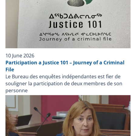
investigate the facts surrounding the police
intervention. The BEI investigates all cases where a
person, other than a police officer on duty, dies,
suffers serious injury or is injured by a firearm used
by a police officer during a police intervention or while
in the custody of a police force.
10 June 2026
Participation a Justice 101 – Journey of a Criminal
File
Le Bureau des enquêtes indépendantes est fier de
souligner la participation de deux membres de son
personne