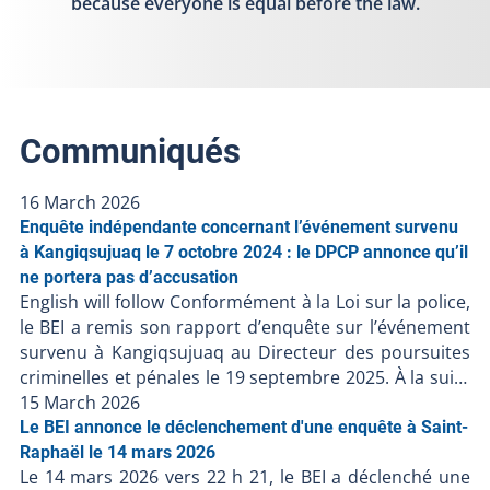
because everyone is equal before the law.
Communiqués
16 March 2026
Enquête indépendante concernant l’événement survenu
à Kangiqsujuaq le 7 octobre 2024 : le DPCP annonce qu’il
ne portera pas d’accusation
English will follow Conformément à la Loi sur la police,
le BEI a remis son rapport d’enquête sur l’événement
survenu à Kangiqsujuaq au Directeur des poursuites
criminelles et pénales le 19 septembre 2025. À la suite
de la décision du DPCP de ne pas porter d’accusation
15 March 2026
contre les policiers, et en l’absence de faits nouveaux,
Le BEI annonce le déclenchement d'une enquête à Saint-
le BEI ferme le dossier BEI-250617-001. Puisque des
Raphaël le 14 mars 2026
Le 14 mars 2026 vers 22 h 21, le BEI a déclenché une
accusations ont été portées contre une personne