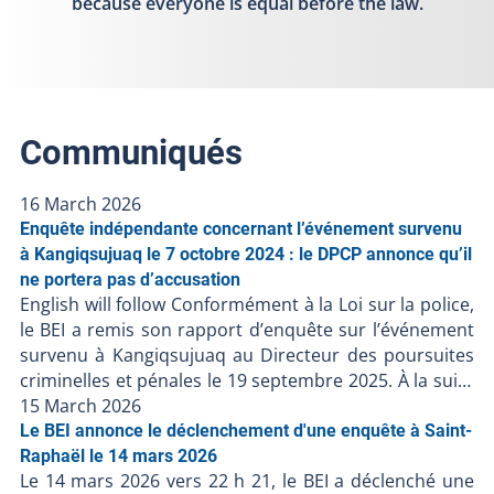
because everyone is equal before the law.
Communiqués
16 March 2026
Enquête indépendante concernant l’événement survenu
à Kangiqsujuaq le 7 octobre 2024 : le DPCP annonce qu’il
ne portera pas d’accusation
English will follow Conformément à la Loi sur la police,
le BEI a remis son rapport d’enquête sur l’événement
survenu à Kangiqsujuaq au Directeur des poursuites
criminelles et pénales le 19 septembre 2025. À la suite
de la décision du DPCP de ne pas porter d’accusation
15 March 2026
contre les policiers, et en l’absence de faits nouveaux,
Le BEI annonce le déclenchement d'une enquête à Saint-
le BEI ferme le dossier BEI-250617-001. Puisque des
Raphaël le 14 mars 2026
Le 14 mars 2026 vers 22 h 21, le BEI a déclenché une
accusations ont été portées contre une personne