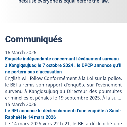
because everyone is equal before the law.
Communiqués
16 March 2026
Enquête indépendante concernant l’événement survenu
à Kangiqsujuaq le 7 octobre 2024 : le DPCP annonce qu’il
ne portera pas d’accusation
English will follow Conformément à la Loi sur la police,
le BEI a remis son rapport d’enquête sur l’événement
survenu à Kangiqsujuaq au Directeur des poursuites
criminelles et pénales le 19 septembre 2025. À la suite
de la décision du DPCP de ne pas porter d’accusation
15 March 2026
contre les policiers, et en l’absence de faits nouveaux,
Le BEI annonce le déclenchement d'une enquête à Saint-
le BEI ferme le dossier BEI-250617-001. Puisque des
Raphaël le 14 mars 2026
Le 14 mars 2026 vers 22 h 21, le BEI a déclenché une
accusations ont été portées contre une personne