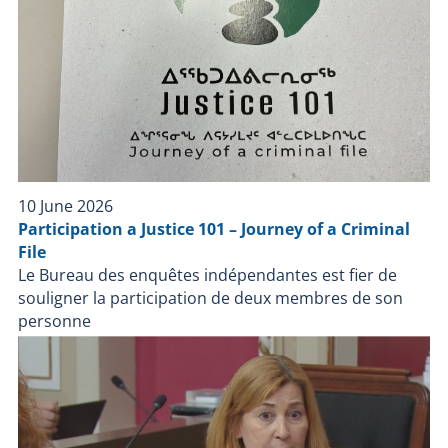
civilian involved in the police intervention and the case
is still before the courts, the BEI will not release any
further information at this time in order to avoid
compromising the fairness and integrity of the judicial
process. The investigation report, following standard
procedure, will be published once these criminal
proceedings are concluded. The Bureau of
Independent Investigations' mandate is to fully
investigate the facts surrounding the police
10 June 2026
intervention. The BEI investigates all cases where a
Participation a Justice 101 – Journey of a Criminal
person, other than a police officer on duty, dies,
File
suffers serious injury or is injured by a firearm used
Le Bureau des enquêtes indépendantes est fier de
by a police officer during a police intervention or while
souligner la participation de deux membres de son
in the custody of a police force.
personne