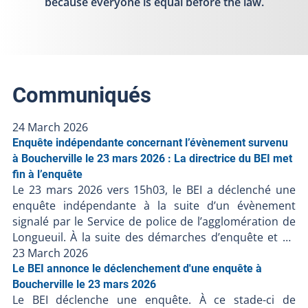
because everyone is equal before the law.
Communiqués
24 March 2026
Enquête indépendante concernant l’évènement survenu
à Boucherville le 23 mars 2026 : La directrice du BEI met
fin à l’enquête
Le 23 mars 2026 vers 15h03, le BEI a déclenché une
enquête indépendante à la suite d’un évènement
signalé par le Service de police de l’agglomération de
Longueuil. À la suite des démarches d’enquête et en
l’absence de faits nouveaux, la directrice du BEI, Me
23 March 2026
Brigitte Bishop met fin à l’enquête et clôt le dossier
Le BEI annonce le déclenchement d'une enquête à
BEI-260323-001. Conformément à l’article 289.1.1 de la
Boucherville le 23 mars 2026
Le BEI déclenche une enquête. À ce stade-ci de
Loi sur la police, à la suite des démarches d’enquêtes