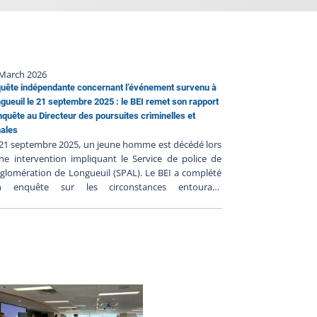
 March 2026
uête indépendante concernant l’événement survenu à
gueuil le 21 septembre 2025 : le BEI remet son rapport
nquête au Directeur des poursuites criminelles et
ales
21 septembre 2025, un jeune homme est décédé lors
ne intervention impliquant le Service de police de
gglomération de Longueuil (SPAL). Le BEI a complété
n enquête sur les circonstances entourant
ntervention. Conformément à l’article 289.3.1 de la Loi
 la police, le BEI soumet son rapport d’enquête au
CP cependant deux rapports d’expertises sont
ujours en attente et ils seront transmis au DPCP
sque reçu. Ce sera sur la base de ce rapport que le
P analysera les faits recueillis à la lumière du droit
plicable. Le rapport soumis au DPCP par le BEI
tient l’ensemble de éléments recueillis par l’enquête
tamment les déclarations des témoins et des