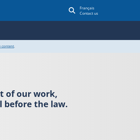
Français
Contact us
e content
.
rt of our work,
 before the law.