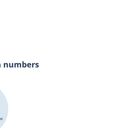
n numbers
ns