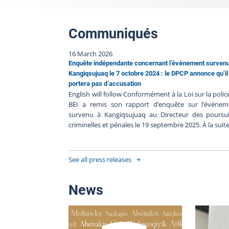
Communiqués
16 March 2026
Enquête indépendante concernant l’événement surven
Kangiqsujuaq le 7 octobre 2024 : le DPCP annonce qu’il
portera pas d’accusation
English will follow Conformément à la Loi sur la police
BEI a remis son rapport d’enquête sur l’événem
survenu à Kangiqsujuaq au Directeur des poursui
criminelles et pénales le 19 septembre 2025. À la suit
la décision du DPCP de ne pas porter d’accusat
contre les policiers, et en l’absence de faits nouveaux
BEI ferme le dossier BEI-250617-001. Puisque 
See all press releases
accusations ont été portées contre une personne ci
impliquée dans l’intervention policière et que le dos
est toujours devant les tribunaux, le BEI ne rendra
News
publiques davantage d’informations pour le mom
afin de ne pas nuire à l’équité et à l’intégrité
processus judiciaire. Le bilan d’enquête suivant
procédure habituelle sera publié lorsque ces procéd