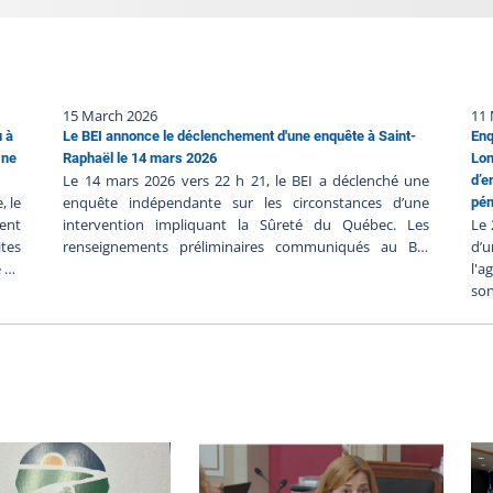
15 March 2026
11
u à
Le BEI annonce le déclenchement d'une enquête à Saint-
Enq
 ne
Raphaël le 14 mars 2026
Lon
Le 14 mars 2026 vers 22 h 21, le BEI a déclenché une
d’e
, le
enquête indépendante sur les circonstances d’une
pén
ent
intervention impliquant la Sûreté du Québec. Les
Le 
tes
renseignements préliminaires communiqués au BEI
d’u
e de
suggèrent ce qui suit : Le 14 mars 2026 vers 18 h 18, un
l'a
ion
appel aurait été fait au 911 pour une personne en
so
, le
déplacement qui aurait été en possession d’une arme à
l'i
des
feu ;Les policiers auraient localisé la personne à son
sur
vile
domicile et ils auraient érigé un périmètre de sécurité
DP
sier
;Les policiers auraient tenté d’entrer en contact avec la
to
 pas
personne, mais celle-ci n’aurait pas obtempéré aux
lor
ent
ordres ;La personne serait sortie de son domicile avec
DPC
 du
une arme à feu ; Un policier aurait fait feu en direction
ap
 la
de la personne qui aurait alors été blessée par tir
con
ures
policier ;La personne aurait été transportée en centre
no