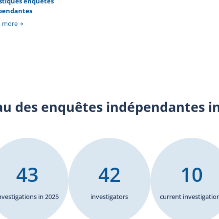
istiques enquêtes
once
pendantes
reau
lly
n more
ice
re a
fers
lice
 the
au des enquêtes indépendantes i
43
42
10
nvestigations in 2025
investigators
current investigatio