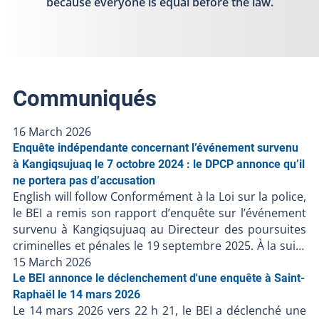
because everyone is equal before the law.
Communiqués
16 March 2026
Enquête indépendante concernant l’événement survenu
à Kangiqsujuaq le 7 octobre 2024 : le DPCP annonce qu’il
ne portera pas d’accusation
English will follow Conformément à la Loi sur la police,
le BEI a remis son rapport d’enquête sur l’événement
survenu à Kangiqsujuaq au Directeur des poursuites
criminelles et pénales le 19 septembre 2025. À la suite
de la décision du DPCP de ne pas porter d’accusation
15 March 2026
contre les policiers, et en l’absence de faits nouveaux,
Le BEI annonce le déclenchement d'une enquête à Saint-
le BEI ferme le dossier BEI-250617-001. Puisque des
Raphaël le 14 mars 2026
Le 14 mars 2026 vers 22 h 21, le BEI a déclenché une
accusations ont été portées contre une personne