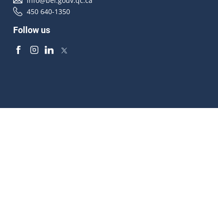
info@bei.gouv.qc.ca
450 640-1350
Follow us
Accessibilité
À propos
Droit d'auteur
Médias
Plan du site