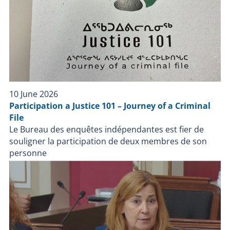
investigate the facts surrounding the police
intervention. The BEI investigates all cases where a
person, other than a police officer on duty, dies,
suffers serious injury or is injured by a firearm used
by a police officer during a police intervention or while
in the custody of a police force.
10 June 2026
Participation a Justice 101 – Journey of a Criminal
File
Le Bureau des enquêtes indépendantes est fier de
souligner la participation de deux membres de son
personne