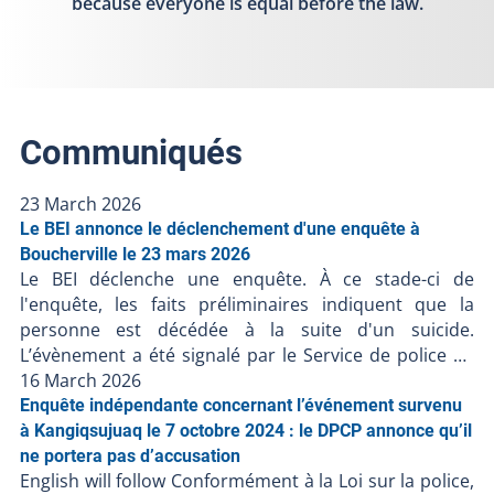
because everyone is equal before the law.
Communiqués
23 March 2026
Le BEI annonce le déclenchement d'une enquête à
Boucherville le 23 mars 2026
Le BEI déclenche une enquête. À ce stade-ci de
l'enquête, les faits préliminaires indiquent que la
personne est décédée à la suite d'un suicide.
L’évènement a été signalé par le Service de police de
l’agglomération de Longueuil. Le Bureau des enquêtes
16 March 2026
indépendantes a pour mission de faire la lumière
Enquête indépendante concernant l’événement survenu
complète sur les faits entourant l’intervention
à Kangiqsujuaq le 7 octobre 2024 : le DPCP annonce qu’il
policière. Le BEI enquête dans tous les cas où une
ne portera pas d’accusation
English will follow Conformément à la Loi sur la police,
personne, autre qu'un policier en service, décède,