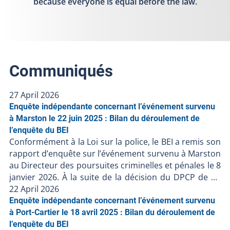
because everyone is equal before the law.
Communiqués
27 April 2026
Enquête indépendante concernant l’événement survenu
à Marston le 22 juin 2025 : Bilan du déroulement de
l’enquête du BEI
Conformément à la Loi sur la police, le BEI a remis son
rapport d’enquête sur l’événement survenu à Marston
au Directeur des poursuites criminelles et pénales le 8
janvier 2026. À la suite de la décision du DPCP de ne
pas porter d’accusation contre les policiers impliqués,
22 April 2026
et en l’absence de faits nouveaux, le BEI clôt le dossier
Enquête indépendante concernant l’événement survenu
BEI-250623-001. Résumé de l’événement Le 22 juin
à Port-Cartier le 18 avril 2025 : Bilan du déroulement de
2025, une personne est décédée lors d'une
l’enquête du BEI