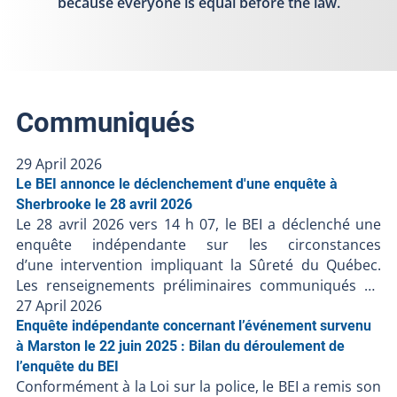
because everyone is equal before the law.
Communiqués
29 April 2026
Le BEI annonce le déclenchement d'une enquête à
Sherbrooke le 28 avril 2026
Le 28 avril 2026 vers 14 h 07, le BEI a déclenché une
enquête indépendante sur les circonstances
d’une intervention impliquant la Sûreté du Québec.
Les renseignements préliminaires communiqués au
BEI suggèrent ce qui suit : Le 28 avril 2026 vers 8 h
27 April 2026
07, un policier aurait observé un motocycliste
Enquête indépendante concernant l’événement survenu
effectuant une possible infraction au Code de la
à Marston le 22 juin 2025 : Bilan du déroulement de
sécurité routière ;Le policier aurait tenté d’intercepter
l’enquête du BEI
Conformément à la Loi sur la police, le BEI a remis son
le motocycliste ;Le motocycliste aurait alors accéléré