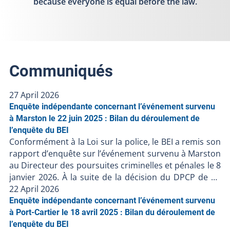
because everyone is equal before the law.
Communiqués
27 April 2026
Enquête indépendante concernant l’événement survenu
à Marston le 22 juin 2025 : Bilan du déroulement de
l’enquête du BEI
Conformément à la Loi sur la police, le BEI a remis son
rapport d’enquête sur l’événement survenu à Marston
au Directeur des poursuites criminelles et pénales le 8
janvier 2026. À la suite de la décision du DPCP de ne
pas porter d’accusation contre les policiers impliqués,
22 April 2026
et en l’absence de faits nouveaux, le BEI clôt le dossier
Enquête indépendante concernant l’événement survenu
BEI-250623-001. Résumé de l’événement Le 22 juin
à Port-Cartier le 18 avril 2025 : Bilan du déroulement de
2025, une personne est décédée lors d'une
l’enquête du BEI