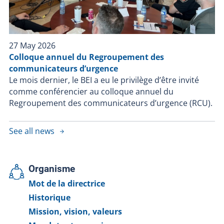
publique et édictant la Loi visant à aider à retrouver
des personnes disparues, l’article 289.1.1 permet à la
directrice du BEI, sauf si la confiance du public envers
les policiers pourrait être gravement compromise, de
27 May 2026
mettre fin à une enquête si elle est convaincue que
Colloque annuel du Regroupement des
l’intervention policière n’a pas contribué au décès ou à
communicateurs d’urgence
la blessure grave.
Le mois dernier, le BEI a eu le privilège d’être invité
comme conférencier au colloque annuel du
Regroupement des communicateurs d’urgence (RCU).
See all news
Organisme
Mot de la directrice
Historique
Mission, vision, valeurs