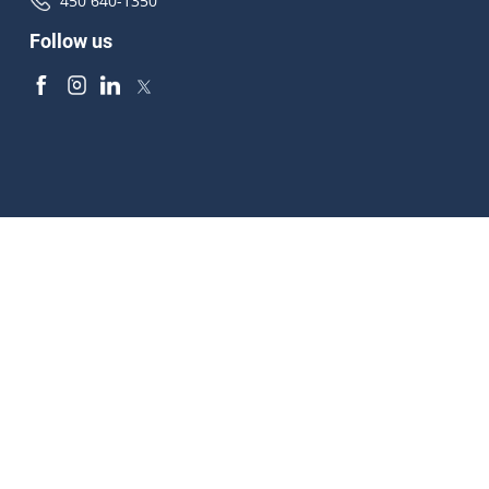
450 640-1350
Follow us
Accessibilité
À propos
Droit d'auteur
Médias
Plan du site