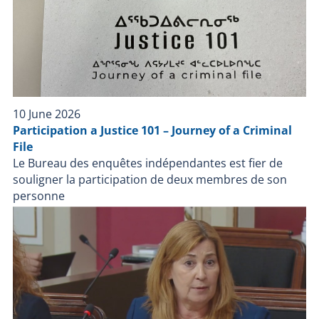
en identité judiciaire du BEI ;Toutes les notes des
enquêteurs du BEI concernant le dossier. De plus, le
BEI avait désigné un enquêteur pour assurer, tout au
long de l’enquête, la liaison avec la famille de la
personne impliquée et l’informer de son déroulement
et de sa conclusion. Faits retenus pour décision Le 14
novembre 2025 , le BEI a déclenché une enquête
10 June 2026
indépendante à la suite d’une intervention impliquant
Participation a Justice 101 – Journey of a Criminal
Service de police de la Ville de Québec (SPVQ) lors de
File
laquelle une personne est décédée. Les informations
Le Bureau des enquêtes indépendantes est fier de
recueillies à travers les différentes sources lors des
souligner la participation de deux membres de son
démarches d’enquête ont révélé que le 13 novembre
personne
2025, les policiers du SPVQ interviennent à la suite
d’un appel fait au 911 pour une personne qui tient des
propos suicidaires et qui est en possession d’armes à
feu. Les policiers arrivent sur les lieux à 22 h 59,
entrent en contact avec l’appelant et érigent un
périmètre de sécurité. Les policiers tentent d’entrer
en contact avec l’individu sans succès. À 2 h 10 le 14
novembre 2025, les policiers du groupe d’intervention