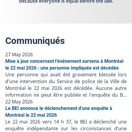
because everyone is equal before the law.
Communiqués
27 May 2026
Mise à jour concernant l’événement survenu à Montréal
le 22 mai 2026 : une personne impliquée est décédée
Une personne qui avait été gravement blessée lors
d'une intervention du Service de police de la Ville de
Montréal le 22 mai 2026 est décédée. Aucune autre
information ne peut être publiée et l'enquête du BEI
est toujours en cours. Le Bureau des enquêtes
22 May 2026
indépendantes a pour mission de faire la lumière
Le BEI annonce le déclenchement d'une enquête à
complète sur les faits entourant l’intervention
Montréal le 22 mai 2026
Le 22 mai 2026 vers 14 h 37, le BEI a déclenché une
policière. Le BEI enquête dans tous les cas où une
enquête indépendante sur les circonstances d’une
personne, autre qu'un policier en service, décède,