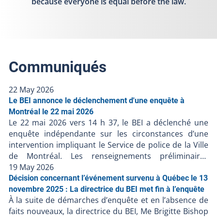
because everyone is equal before the law.
Communiqués
22 May 2026
Le BEI annonce le déclenchement d'une enquête à
Montréal le 22 mai 2026
Le 22 mai 2026 vers 14 h 37, le BEI a déclenché une
enquête indépendante sur les circonstances d’une
intervention impliquant le Service de police de la Ville
de Montréal. Les renseignements préliminaires
communiqués au BEI suggèrent ce qui suit : Le
19 May 2026
vendredi 22 mai 2026 vers 12 h 00, des policiers en
Décision concernant l’événement survenu à Québec le 13
patrouille seraient intervenus auprès d’une personne
novembre 2025 : La directrice du BEI met fin à l’enquête
À la suite de démarches d’enquête et en l’absence de
en crise dans un lieu public ;Les policiers auraient
faits nouveaux, la directrice du BEI, Me Brigitte Bishop
alors tenté de maîtriser la personne et ils l’auraient