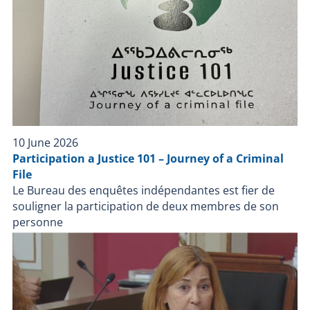
indépendante à la suite d’une intervention impliquant
Service de police de la Ville de Québec (SPVQ) lors de
laquelle une personne est décédée. Les informations
recueillies à travers les différentes sources lors des
démarches d’enquête ont révélé que le 13 novembre
2025, les policiers du SPVQ interviennent à la suite
d’un appel fait au 911 pour une personne qui tient des
propos suicidaires et qui est en possession d’armes à
feu. Les policiers arrivent sur les lieux à 22 h 59,
10 June 2026
entrent en contact avec l’appelant et érigent un
Participation a Justice 101 – Journey of a Criminal
périmètre de sécurité. Les policiers tentent d’entrer
File
en contact avec l’individu sans succès. À 2 h 10 le 14
Le Bureau des enquêtes indépendantes est fier de
novembre 2025, les policiers du groupe d’intervention
souligner la participation de deux membres de son
du SPVQ arrivent sur les lieux. Plusieurs tactiques afin
personne
de rejoindre la personne sont utilisées à l’aide de
téléphone et de porte-voix. Les policiers déploient
alors un drone pour pénétrer à l’intérieur du domicile.
À 7 h 10 le décès de l’individu est constaté. L’expertise
de la scène et les informations recueillies démontrent