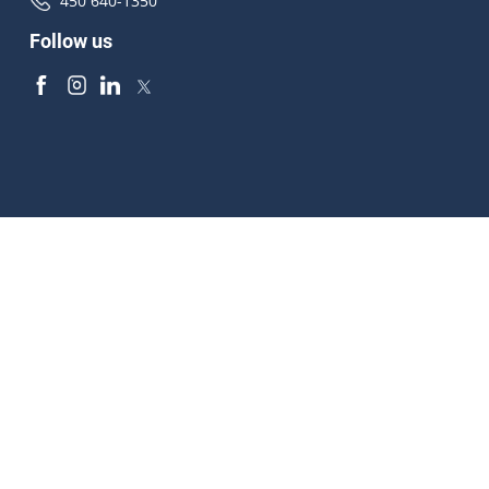
450 640-1350
Follow us
Accessibilité
À propos
Droit d'auteur
Médias
Plan du site