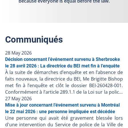
because everyone is equal before the law.
Communiqués
28 May 2026
Décision concernant l’événement survenu à Sherbrooke
le 28 avril 2026 : La directrice du BEI met fin à l’enquête
À la suite de démarches d’enquête et en l’absence de
faits nouveaux, la directrice du BEI, Me Brigitte Bishop
met fin à l’enquête et clôt le dossier BEI-260428-001.
Conformément à l’article 289.1.1 de la Loi sur la police,
la directrice du BEI possède le pouvoir de mettre fin à
27 May 2026
l’enquête si elle est convaincue que l’intervention
Mise à jour concernant l’événement survenu à Montréal
policière n’a pas contribué au décès ou à la blessure
le 22 mai 2026 : une personne impliquée est décédée
Une personne qui avait été gravement blessée lors
grave. Faits retenus pour décision Le 28 avril 2026, le
d'une intervention du Service de police de la Ville de
BEI a déclenché une enquête indépendante à la suite